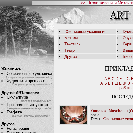
>> Школа живописи Михаила
Ювелирные украшения
Кукл
Металл
Оруж
Текстиль
Кера
Театр
Выши
Другое
Бисе
ПРИКЛА
Живопись:
Современные художники
(Галерея современной живописи >>)
A
B
C
D
E
F
G
Художники прошлого
А
Б
В
Г
Д
Е
Ж
З
(Галерея картин художников >>)
работы
Другие ART-галереи
ПОСЛЕД
Скульптура
(Галерея скульптуры >>)
Прикладное искусство
(Галерея прикладного искусства >>)
Yamazaki Masakatsu
(
О
Графика
Колье
(Галерея рисунка и графики >>)
Темы:
Ювелирные укр
Другое
Регистрация
Прислать работу