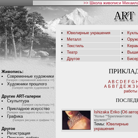
>> Школа живописи Михаила
Ювелирные украшения
Кукл
Металл
Оруж
Текстиль
Кера
Театр
Выши
Другое
Бисе
ПРИКЛА
Живопись:
Современные художники
(Галерея современной живописи >>)
A
B
C
D
E
F
G
Художники прошлого
А
Б
В
Г
Д
Е
Ж
З
(Галерея картин художников >>)
работы
Другие ART-галереи
ПОСЛЕД
Скульптура
(Галерея скульптуры >>)
Прикладное искусство
Ishizaka Eriko
(
Об авто
(Галерея прикладного искусства >>)
Графика
"Колье ""Бриллиантовое
кружево"""
(Галерея рисунка и графики >>)
Темы:
Ювелирные
украшения
Другое
Регистрация
Прислать работу