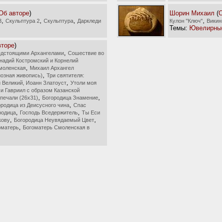
Об авторе
)
Шорин Михаил
(
О
,
,
,
,
3
Скульптура 2
Скульптура
Даркледи
Кулон "Ключ"
Викин
Темы:
Ювелирны
вторе
)
,
редстоящими Архангелами
Сошествие во
надий Костромский и Корнелий
,
моленская
Михаил Архангел
,
иозная живопись)
Три святителя:
,
й Великий, Иоанн Златоуст
Утоли моя
и Гавриил с образом Казанской
,
,
печали (26х31)
Богородица Знамение
,
ородица из Деисусного чина
Спас
,
,
родица
Господь Вседержитель
Ты Еси
,
,
кову
Богородица Неувядаемый Цвет
,
оматерь
Богоматерь Смоленская в