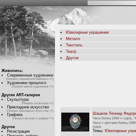
Ювелирные украшения
Металл
Текстиль
Театр
Другое
Живопись:
Современные художники
(Галерея современной живописи >>)
Художники прошлого
(Галерея картин художников >>)
Другие ART-галереи
Скульптура
(Галерея скульптуры >>)
Прикладное искусство
(Галерея прикладного искусства >>)
Шашков Леонид Федор
Графика
,
Часы Конец 1990-х годов
Ч
(Галерея рисунка и графики >>)
Часы с цветами Конец 1990
Другое
годов
Темы:
Ювелирные укр
Регистрация
Прислать работу