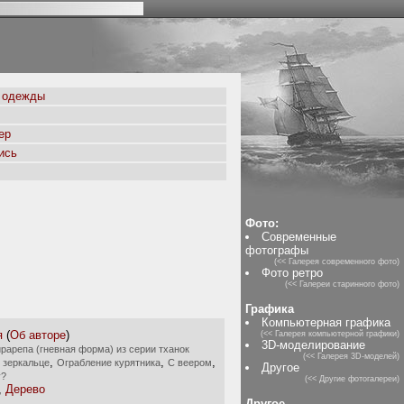
 одежды
ер
ись
Фото:
Современные
фотографы
(<< Галерея современного фото)
Фото ретро
(<< Галереи старинного фото)
Графика
Компьютерная графика
я
(
Об авторе
)
(<< Галерея компьютерной графики)
3D-моделирование
рарепа (гневная форма) из серии тханок
(<< Галерея 3D-моделей)
,
,
,
 зеркальце
Ограбление курятника
С веером
Другое
у?
(<< Другие фотогалереи)
,
Дерево
Другое