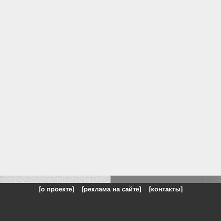
[о проекте]
[реклама на сайте]
[контакты]
: на сайте представлены галереи картин и фотографий художников и п
одели, реклама, панорамы, чёрно белое фото, море, фэнтази, натюрморт,