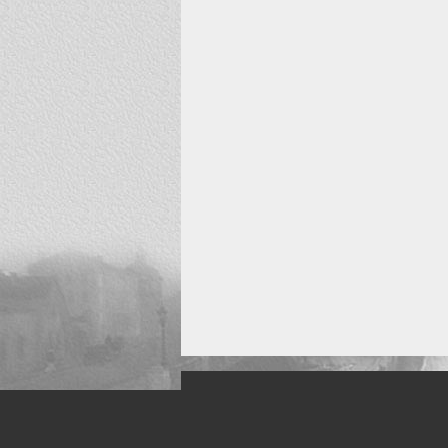
Искусство, живопись и фото
Жанры: Пейзаж, портрет, ню, природа, м