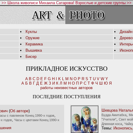
>> Школа живописи Михаила Сатарова! Взрослые и детские группы >>
Куклы
Дизайн
Оружие
Дерево
Керамика
Интерь
Вышивка
Иконоп
Бисер
ПРИКЛАДНОЕ ИСКУССТВО
A
B
C
D
E
F
G
H
I
K
L
M
N
O
P
R
S
T
U
V
W
Y
А
Б
В
Г
Д
Е
Ж
З
И
К
Л
М
Н
О
П
Р
С
Т
Ф
Ч
Ш
Ю
Я
работы неизвестных авторов
ПОСЛЕДНИЕ ПОСТУПЛЕНИЯ
Шевцова Наталь
ович
(
Об авторе
)
,
,
Будда Амитабха
Ми
асы с павлином Конец 1990-х годов
,
,
"Учителя"
Свет мой
-х годов
Часы с цветами Конец 1990-х
,
Длинная коса
Чайк
ашения
Темы:
Иконопись