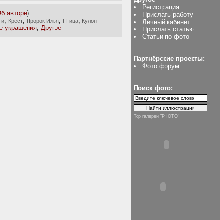
Регистрация
б авторе
)
Прислать работу
,
,
,
,
ги
Крест
Пророк Илья
Птица
Кулон
Личный кабинет
е украшения
,
Другое
Прислать статью
Статьи по фото
Партнёрские проекты:
Фото форум
Поиск фото:
Top галереи "PHOTO"