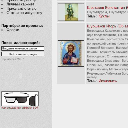
Личный кабинет
Шестаков Константин
(
Прислать статью
,
Скульптура 4
Скульптура 
Статьи по искусству
Темы:
Куклы
Партнёрские проекты:
Шуршаков Игорь
(
Об а
Фрески
Богородица Казанская с п
,
ад с предстоящими
Св Ген
,
Комельский
Богоматерь С
Поиск иллюстраций:
попирающий сатану (религ
Григорий Богослов, Васили
,
печали
Архангелы Михаил 
,
Богородицы
От наведения 
Top галереи "АРТ"
,
Богородица Знамение
Бог
,
Оплечный
Казанская Бого
Иерей по чину Мельхиседе
Рудненская-Лубенская Бог
окладе
Темы:
Иконопись
Как создаётся эффект 3D?