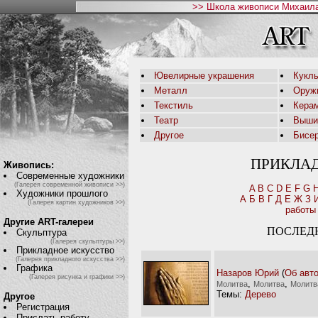
>> Школа живописи Михаила
Ювелирные украшения
Кукл
Металл
Оруж
Текстиль
Кера
Театр
Выши
Другое
Бисе
ПРИКЛА
Живопись:
Современные художники
(Галерея современной живописи >>)
A
B
C
D
E
F
G
Художники прошлого
А
Б
В
Г
Д
Е
Ж
З
(Галерея картин художников >>)
работы
Другие ART-галереи
ПОСЛЕД
Скульптура
(Галерея скульптуры >>)
Прикладное искусство
(Галерея прикладного искусства >>)
Графика
Назаров Юрий
(
Об авт
(Галерея рисунка и графики >>)
,
,
Молитва
Молитва
Молитв
Темы:
Дерево
Другое
Регистрация
Прислать работу