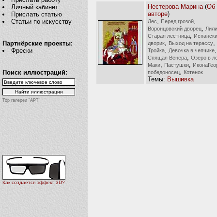
Нестерова Марина
(
Об
Личный кабинет
авторе
)
Прислать статью
,
,
Статьи по искусству
Лес
Перед грозой
,
Воронцовский дворец
Лил
,
Старая лестница
Испанск
,
,
Партнёрские проекты:
дворик
Выход на терассу
,
,
Фрески
Тройка
Девочка в чепчике
,
Спящая Венера
Озеро в л
,
,
Маки
Пастушки
ИконаГео
,
Поиск иллюстраций:
победоносец
Котенок
Темы:
Вышивка
Top галереи "АРТ"
Как создаётся эффект 3D?