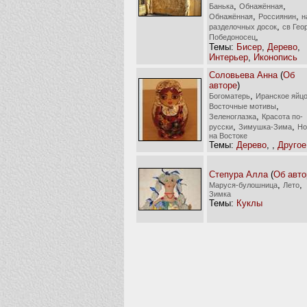
,
,
Банька
Обнажённая
,
,
Обнажённая
Россиянин
н
,
разделочных досок
св Гео
,
Победоносец
Темы:
Бисер
,
Дерево
,
Интерьер
,
Иконопись
Соловьева Анна
(
Об
авторе
)
,
Богоматерь
Иранское яйц
,
Восточные мотивы
,
Зеленоглазка
Красота по-
,
,
русски
Зимушка-Зима
Но
на Востоке
Темы:
Дерево
,
,
Другое
Степура Алла
(
Об авто
,
,
Маруся-булошница
Лето
Зимка
Темы:
Куклы