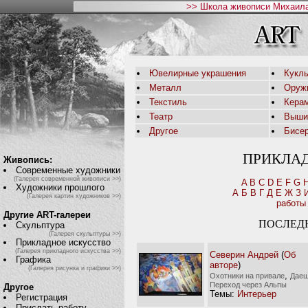
>> Школа живописи Михаила
Ювелирные украшения
Кукл
Металл
Оруж
Текстиль
Кера
Театр
Выши
Другое
Бисе
ПРИКЛА
Живопись:
Современные художники
(Галерея современной живописи >>)
A
B
C
D
E
F
G
Художники прошлого
А
Б
В
Г
Д
Е
Ж
З
(Галерея картин художников >>)
работы
Другие ART-галереи
ПОСЛЕД
Скульптура
(Галерея скульптуры >>)
Прикладное искусство
(Галерея прикладного искусства >>)
Северин Андрей
(
Об
Графика
авторе
)
(Галерея рисунка и графики >>)
,
Охотники на привале
Дае
Переход через Альпы
Другое
Темы:
Интерьер
Регистрация
Прислать работу