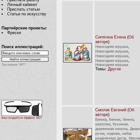
Личный кабинет
Прислать статью
Статьи по искусству
Партнёрские проекты:
Фрески
Сипягина Елена
(
Об
авторе
)
,
Поиск иллюстраций:
Новогодняя игрушка
,
Новогодняя игрушка
,
Новогодняя игрушка
,
Новогодняя игрушка
Новогодняя игрушка
Top галереи "АРТ"
Темы:
Другое
Смолик Евгений
(
Об
авторе
)
Как создаётся эффект 3D?
,
,
,
Банька
Банька
банька
,
шкатулка
Кухонная,
,
деревянная лопатка
Дверн
,
,
ручка
подкова
набор
,
разделочных досок
Масса