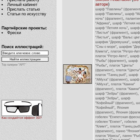
авторе
)
Личный кабинет
Прислать статью
шарф "Павлины" (фрагмент
,
Статьи по искусству
шарф "Павлины"
шарф "М
,
ночь" (фрагмент)
паланти
,
"Африка"
шарф "Летняя но
,
Партнёрские проекты:
шарф "Летняя ночь"
шарф
,
Фрески
"Листья" (фрагмент)
шарф
,
"Листья"
шарф "Вальс цве
,
шарфик "Деревушка"
шар
,
Поиск иллюстраций:
"Сны о море"
шарфик "Дер
,
Климта"
платок "Ретро-Авт
,
платок "Ретро-Авто"
шарф
,
"Рыбы" (фрагмент)
шарф
,
Top галереи "АРТ"
"Рыбы"
платок "Цветы"
,
(фрагмент)
платок "Цветы
,
платок "Танец рыб"
шарф
,
"АМуха" (фрагмент)
шарф
,
"АМуха"
платок "Камни"
,
(фрагмент)
платок "Камни"
,
шарф "Зебры" (фрагмент)
,
шарф "Зебры"
шарф
,
"Кофейный" (фрагмент)
ш
,
"Кофейный"
Япония
,
(фрагмент)
Япония (фрагм
гобелен "Египетская фреск
Как создаётся эффект 3D?
,
гобелен "Египет"
гобелен
,
"Климт"
платок "Танец рыб
,
(фрагмент)
панно "Япония
,
платок "Ирисы"
панно "Ры
шарфик "Сны о море"