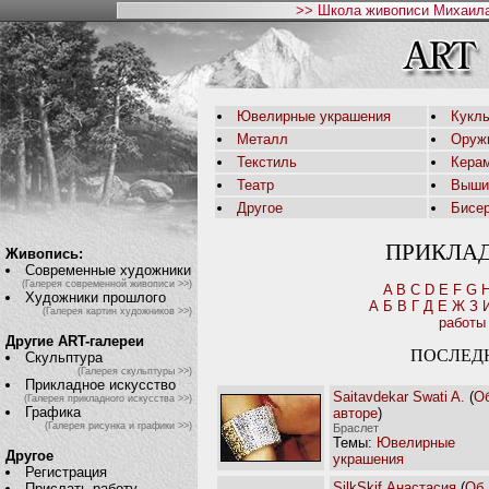
>> Школа живописи Михаила
Ювелирные украшения
Кукл
Металл
Оруж
Текстиль
Кера
Театр
Выши
Другое
Бисе
ПРИКЛА
Живопись:
Современные художники
(Галерея современной живописи >>)
A
B
C
D
E
F
G
Художники прошлого
А
Б
В
Г
Д
Е
Ж
З
(Галерея картин художников >>)
работы
Другие ART-галереи
ПОСЛЕД
Скульптура
(Галерея скульптуры >>)
Прикладное искусство
Saitavdekar Swati A.
(
О
(Галерея прикладного искусства >>)
Графика
авторе
)
(Галерея рисунка и графики >>)
Браслет
Темы:
Ювелирные
Другое
украшения
Регистрация
SilkSkif Анастасия
(
Об
Прислать работу