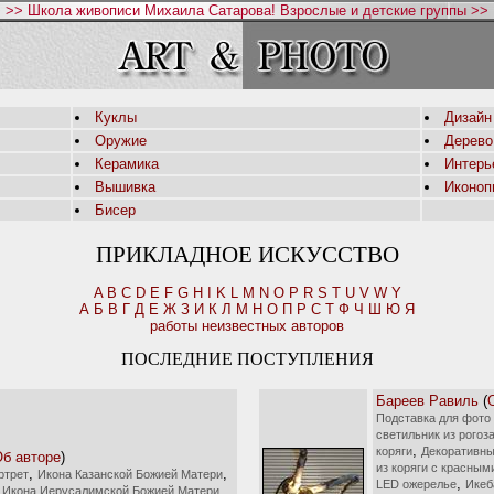
>> Школа живописи Михаила Сатарова! Взрослые и детские группы >>
Куклы
Дизайн
Оружие
Дерево
Керамика
Интерь
Вышивка
Иконоп
Бисер
ПРИКЛАДНОЕ ИСКУССТВО
A
B
C
D
E
F
G
H
I
K
L
M
N
O
P
R
S
T
U
V
W
Y
А
Б
В
Г
Д
Е
Ж
З
И
К
Л
М
Н
О
П
Р
С
Т
Ф
Ч
Ш
Ю
Я
работы неизвестных авторов
ПОСЛЕДНИЕ ПОСТУПЛЕНИЯ
Бареев Равиль
(
Подставка для фото 
светильник из рогоза
,
коряги
Декоративны
б авторе
)
из коряги с красны
,
,
ртрет
Икона Казанской Божией Матери
,
LED ожерелье
Икеб
,
Икона Иерусалимской Божией Матери