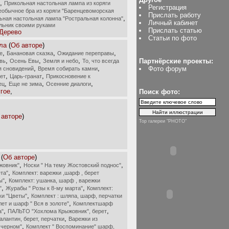
,
Прикольная настольная лампа из коряги
Регистрация
еобычное бра из коряги "Баренцевоморская
Прислать работу
,
ьная настольная лампа "Ростральная колонна"
Личный кабинет
льник своими руками
Прислать статью
Дерево
Статьи по фото
ла
(
Об авторе
)
,
,
,
е
Банановая сказка
Ожидание переправы
,
,
,
Партнёрские проекты:
вь
Осень Евы
Земля и небо
То, что всегда
,
,
Фото форум
я сновидений
Время собирать камни
,
,
ет
Царь-гранат
Прикосновение к
,
,
,
ец
Еще не зима
Осенние диалоги
гое
,
Поиск фото:
 авторе
)
Top галереи "PHOTO"
(
Об авторе
)
,
,
жовник"
Носки " На тему Жостовский поднос"
,
та"
Комплект: варежки ,шарф , берет
,
ы"
Комплект: ушанка, шарф , варежки
,
,
"
Журабы " Розы к 8-му марта"
Комплект:
,
ки "Цветы"
Комплект : шляпа, шарф, перчатки
,
ет и шарф " Вся в золоте"
Комплектшарф
,
,
а"
ПАЛЬТО "Хохлома Крыжовник", берет
,
алантин, берет, перчатки
Варежки из
,
 черном"
Комплект " Воспоминание" шарф,