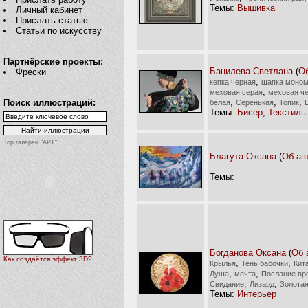
Темы:
Вышивка
Личный кабинет
Прислать статью
Статьи по искусству
Партнёрские проекты:
Бацилева Светлана
(
Об
Фрески
,
кепка черная
шапка моно
,
меховая серая
меховая ч
,
,
,
Поиск иллюстраций:
белая
Серенькая
Топик
Темы:
Бисер
,
Текстиль
Top галереи "АРТ"
Благута Оксана
(
Об ав
Темы:
Богданова Оксана
(
Об 
Как создаётся эффект 3D?
,
,
Крылья
Тень бабочки
Кит
,
,
Душа
мечта
Послание вр
,
,
Свидание
Лизард
Золотая
Темы:
Интерьер