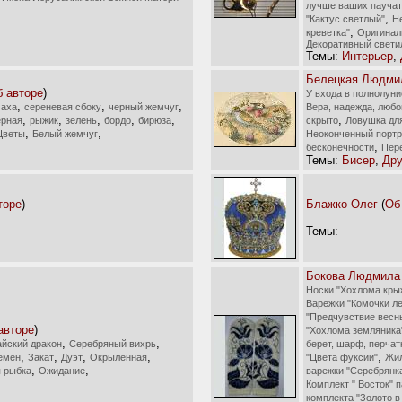
лучше ваших паучат
,
"Кактус светлый"
Н
,
креветка"
Оригинал
Декоративный свети
Темы:
Интерьер
,
Белецкая Людми
 авторе
)
У входа в полнолуни
,
,
,
маха
сереневая сбоку
черный жемчуг
Вера, надежда, любо
,
,
,
,
,
,
ерная
рыжик
зелень
бордо
бирюза
скрыто
Ловушка дл
,
,
Цветы
Белый жемчуг
Неоконченный портр
,
бесконечности
Пер
Темы:
Бисер
,
Дру
торе
)
Блажко Олег
(
Об
Темы:
Бокова Людмила
Носки "Хохлома кры
Варежки "Комочки ле
"Предчувствие весн
авторе
)
"Хохлома земляника
,
,
айский дракон
Серебряный вихрь
берет, шарф, перчат
,
,
,
,
,
емен
Закат
Дуэт
Окрыленная
"Цвета фуксии"
Жил
,
,
 рыбка
Ожидание
варежки "Серебрянк
Комплект " Восток" п
комплекта "Золото в