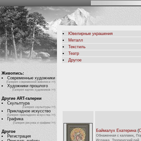
Ювелирные украшения
Металл
Текстиль
Театр
Другое
Живопись:
Современные художники
(Галерея современной живописи >>)
Художники прошлого
(Галерея картин художников >>)
Другие ART-галереи
Скульптура
(Галерея скульптуры >>)
Прикладное искусство
(Галерея прикладного искусства >>)
Графика
(Галерея рисунка и графики >>)
Баймалух Екатерина
(
О
Другое
,
Обнаженная с каллами
По
Регистрация
,
Испанка
Тропический рай
Прислать работу