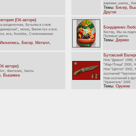
,
варежки, шапка,
Ко
Темы:
Бисер
,
Вы
Другое
иктория
(
Об авторе
)
,
ка разделочная
Бутылка в стиле
Бондаренко Люб
,
,
димирская"
икона
Винни-пух и все,
,
Костер
Мы на лодоч
,
,
все, все
Колобок
Стилизованные
Полевые цветы
Темы:
Дерево
Иконопись
,
Бисер
,
Металл
,
Бутовский Валер
,
Нож "Дракон" 1998
,
"Жар-Птица" 2000
Н
Об авторе
)
,
Нож "Цветок" 2002
,
,
Кот
Фантазия
Ханты
охотничий "Чертопол
е
,
Вышивка
Нож охотничий в фут
"Хранитель" 2005
Темы:
Оружие