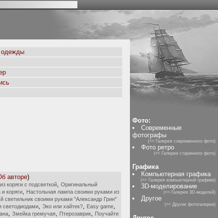
 одежды
ер
ись
Фото:
Современные
фотографы
(<< Галерея современного фото)
Фото ретро
(<< Галереи старинного фото)
Графика
Компьютерная графика
Об авторе
)
(<< Галерея компьютерной графики)
,
из коряги с подсветкой
Оригинальный
3D-моделирование
,
 и коряги
Настольная лампа своими руками из
(<< Галерея 3D-моделей)
Другое
й светильник своими руками "Александр Грин"
(<< Другие фотогалереи)
,
,
,
ми светодиодами
Эко или хайтек?
Easy game
,
,
,
ана
Змейка гремучая
Птерозаврик
Поучайте
Другое