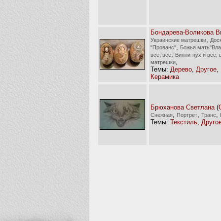
Бондарева-Воликова В
,
Украинские матрешки
Дос
,
"Прованс"
Божья мать"Вла
,
все, все
Винни-пух и все, 
,
матрешки
Темы:
Дерево
,
Другое
,
Керамика
Брюханова Светлана
(
,
,
,
Снежная
Портрет
Транс
Темы:
Текстиль
,
Друго