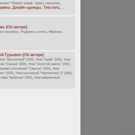
,
мплект "Океан" шарф , берет, перчатки
шивка
,
Дизайн одежды
,
Текстиль
,
,
овь
(
Об авторе
)
,
,
,
ке катались
Родились котята
Морозко
ий Гурьевич
(
Об авторе
)
,
,
Нож "Восточный" 2000
Нож "Гриф" 2000
Нож
,
,
ож "Сказка" 2000
Нож "Золотой хмель" 2001
,
Кинжал охотничий "Самсон" 2003
Нож
,
,
ох" 2003
Нож охотничий "Чертополох-2" 2003
,
ляре "Бабочки" 2003
Нож кабинетный