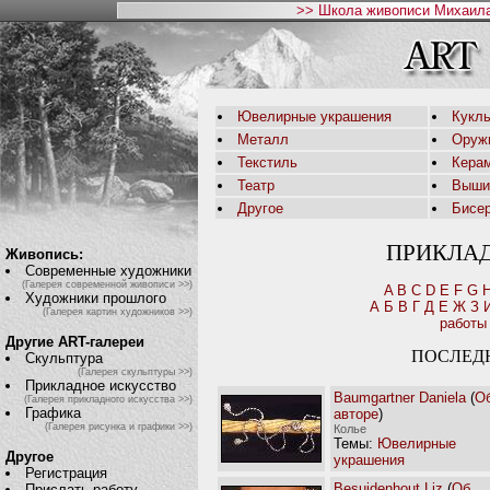
>> Школа живописи Михаила
Ювелирные украшения
Кукл
Металл
Оруж
Текстиль
Кера
Театр
Выши
Другое
Бисе
ПРИКЛА
Живопись:
Современные художники
(Галерея современной живописи >>)
A
B
C
D
E
F
G
Художники прошлого
А
Б
В
Г
Д
Е
Ж
З
(Галерея картин художников >>)
работы
Другие ART-галереи
ПОСЛЕД
Скульптура
(Галерея скульптуры >>)
Прикладное искусство
Baumgartner Daniela
(
О
(Галерея прикладного искусства >>)
Графика
авторе
)
(Галерея рисунка и графики >>)
Колье
Темы:
Ювелирные
Другое
украшения
Регистрация
Besuidenhout Liz
(
Об
Прислать работу