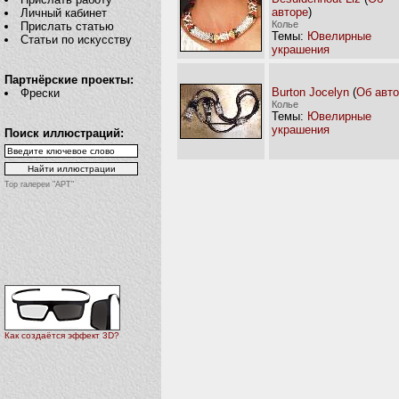
авторе
)
Личный кабинет
Колье
Прислать статью
Темы:
Ювелирные
Статьи по искусству
украшения
Партнёрские проекты:
Burton Jocelyn
(
Об авт
Фрески
Колье
Темы:
Ювелирные
украшения
Поиск иллюстраций:
Top галереи "АРТ"
Как создаётся эффект 3D?