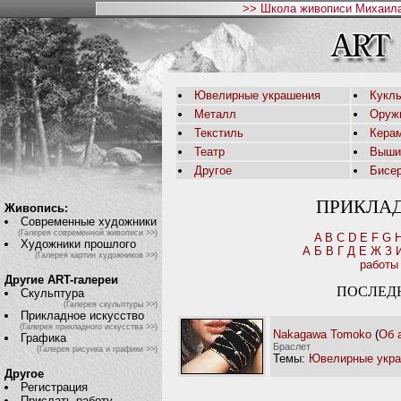
>> Школа живописи Михаила
Ювелирные украшения
Кукл
Металл
Оруж
Текстиль
Кера
Театр
Выши
Другое
Бисе
ПРИКЛА
Живопись:
Современные художники
(Галерея современной живописи >>)
A
B
C
D
E
F
G
Художники прошлого
А
Б
В
Г
Д
Е
Ж
З
(Галерея картин художников >>)
работы
Другие ART-галереи
ПОСЛЕД
Скульптура
(Галерея скульптуры >>)
Прикладное искусство
(Галерея прикладного искусства >>)
Nakagawa Tomoko
(
Об 
Графика
Браслет
(Галерея рисунка и графики >>)
Темы:
Ювелирные укр
Другое
Регистрация
Прислать работу