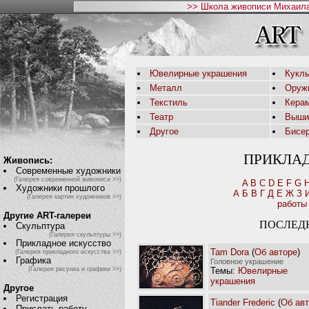
>> Школа живописи Михаила
Ювелирные украшения
Кукл
Металл
Оруж
Текстиль
Кера
Театр
Выши
Другое
Бисе
ПРИКЛА
Живопись:
Современные художники
(Галерея современной живописи >>)
A
B
C
D
E
F
G
Художники прошлого
А
Б
В
Г
Д
Е
Ж
З
(Галерея картин художников >>)
работы
Другие ART-галереи
ПОСЛЕД
Скульптура
(Галерея скульптуры >>)
Прикладное искусство
Tam Dora
(
Об авторе
)
(Галерея прикладного искусства >>)
Графика
Головное украшение
Темы:
Ювелирные
(Галерея рисунка и графики >>)
украшения
Другое
Регистрация
Tiander Frederic
(
Об ав
Прислать работу