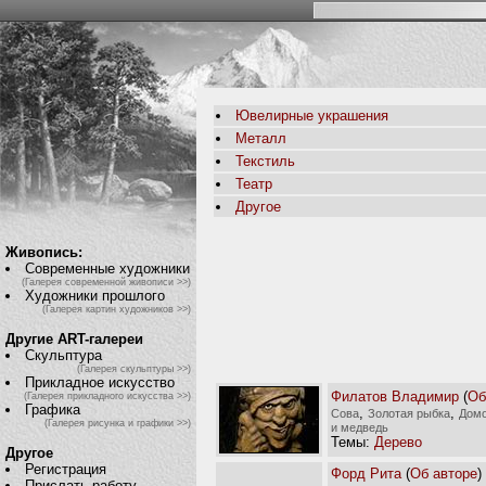
Ювелирные украшения
Металл
Текстиль
Театр
Другое
Живопись:
Современные художники
(Галерея современной живописи >>)
Художники прошлого
(Галерея картин художников >>)
Другие ART-галереи
Скульптура
(Галерея скульптуры >>)
Прикладное искусство
Филатов Владимир
(
Об
(Галерея прикладного искусства >>)
Графика
,
,
Сова
Золотая рыбка
Дом
(Галерея рисунка и графики >>)
и медведь
Темы:
Дерево
Другое
Регистрация
Форд Рита
(
Об авторе
)
Прислать работу