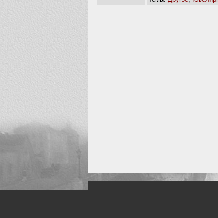
Искусство, живопись и фото
Жанры: Пейзаж, портрет, ню, природа, м