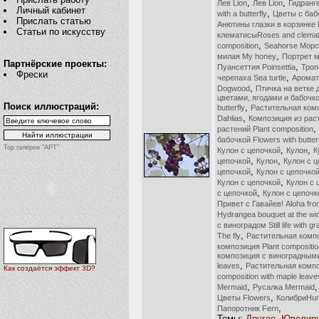
,
,
Лев Lion
Лев Lion
Гидранг
Личный кабинет
,
with a butterfly
Цветы с бабо
Прислать статью
Анютины глазки в корзинке P
Статьи по искусству
клематисыRoses and clemat
,
composition
Seahorse Морс
,
милая My honey
Портрет м
Партнёрские проекты:
,
Пуансеттия Poinsettia
Троп
Фрески
,
черепаха Sea turtle
Аромат
,
Dogwood
Птичка на ветке д
цветами, ягодами и бабочкой
Поиск иллюстраций:
,
butterfly
Растительная комп
,
Dahlias
Композиция из раст
,
растений Plant composition
бабочкой Flowers with butter
Top галереи "АРТ"
,
,
Кулон с цепочкой
Кулон
К
,
,
цепочкой
Кулон
Кулон с 
,
цепочкой
Кулон с цепочко
,
Кулон с цепочкой
Кулон с 
,
с цепочкой
Кулон с цепочк
Привет с Гавайев! Aloha fro
Hydrangea bouquet at the w
с виноградом Still life with g
,
The fly
Растительная компо
композиция Plant compositio
композиция с виноградными 
,
leaves
Растительная компо
Как создаётся эффект 3D?
composition with maple leave
,
Mermaid
Русалка Mermaid
,
Цветы Flowers
КолибриHum
,
Папоротник Fern
Темы:
Другое
,
Ювелирн