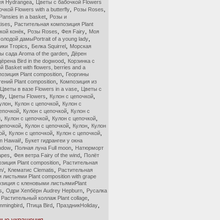
,
ея Hydrangea
Цветы с бабочкой Flowers
,
,
чкой Flowers with a butterfly
Розы Roses
,
ansies in a basket
Розы и
,
ises
Растительная композиция Plant
,
,
,
кой конёк
Розы Roses
Фея Fairy
Моя
,
олодой дамыPortrait of a young lady
,
,
ики Tropics
Белка Squirrel
Морская
,
ы сада Aroma of the garden
Дёрен
,
ёрена Bird in the dogwood
Корзинка с
 Basket with flowers, berries and a
,
озиция Plant composition
Георгины
,
ений Plant composition
Композиция из
,
Цветы в вазе Flowers in a vase
Цветы с
,
,
,
fly
Цветы Flowers
Кулон с цепочкой
,
,
улон
Кулон с цепочкой
Кулон с
,
,
цепочкой
Кулон с цепочкой
Кулон с
,
,
,
й
Кулон с цепочкой
Кулон с цепочкой
,
,
,
цепочкой
Кулон с цепочкой
Кулон
Кулон
,
,
,
ой
Кулон с цепочкой
Кулон с цепочкой
,
m Hawaii!
Букет гидрангеи у окна
,
,
indow
Полная луна Full moon
Натюрморт
,
,
rapes
Фея ветра Fairy of the wind
Полёт
,
зиция Plant composition
Растительная
,
,
n/
Клематис Clematis
Растительная
листьями Plant composition with grape
зиция с кленовыми листьямиPlant
,
,
s
Одри Хепбёрн Audrey Hepburn
Русалка
,
,
Растительный коллаж Plant collage
,
,
,
mingbird
Птица Bird
ПраздникHoliday
ые украшения