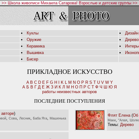
>> Школа живописи Михаила Сатарова! Взрослые и детские группы >>
Куклы
Дизайн
Оружие
Дерево
Керамика
Интерь
Вышивка
Иконоп
Бисер
ПРИКЛАДНОЕ ИСКУССТВО
A
B
C
D
E
F
G
H
I
K
L
M
N
O
P
R
S
T
U
V
W
Y
А
Б
В
Г
Д
Е
Ж
З
И
К
Л
М
Н
О
П
Р
С
Т
Ф
Ч
Ш
Ю
Я
работы неизвестных авторов
ПОСЛЕДНИЕ ПОСТУПЛЕНИЯ
 авторе
)
Флят Елена
(
Об
,
,
,
,
овой
Сова
Лесник
Баба Яга
Машенька
,
,
Маки
"Алая
Шолк
Темы:
Дерево