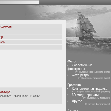
 одежды
ер
ись
Фото:
Современные
фотографы
(<< Галерея современного фото)
Фото ретро
(<< Галереи старинного фото)
Графика
Компьютерная графика
 авторе
)
(<< Галерея компьютерной графики)
3D-моделирование
,
,
овый путь
"Горящая\"
\"Розы\"
(<< Галерея 3D-моделей)
Другое
(<< Другие фотогалереи)
Другое