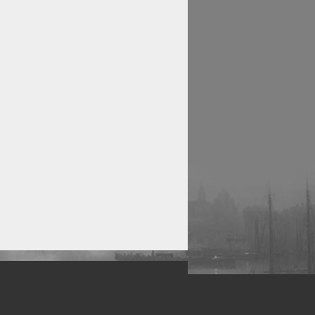
рофессиональных фотографов.
 макро, авто, гламур, фото свадеб и др.