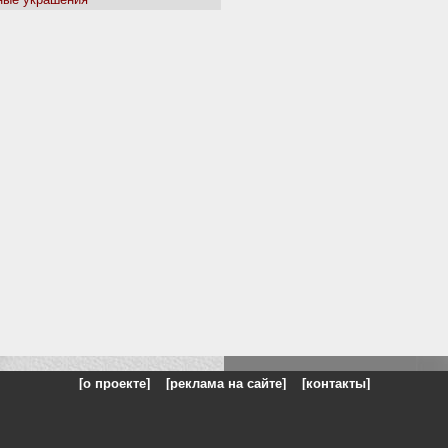
[о проекте]
[реклама на сайте]
[контакты]
: на сайте представлены галереи картин и фотографий художников и п
одели, реклама, панорамы, чёрно белое фото, море, фэнтази, натюрморт,