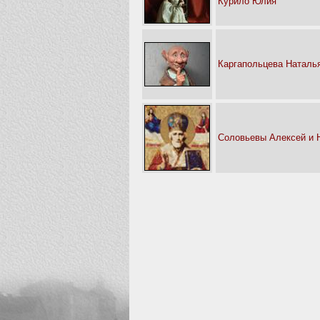
Курило Юлия
Каргапольцева Наталь
Соловьевы Алексей и 