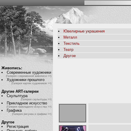
Ювелирные украшения
Металл
Текстиль
Театр
Другое
Живопись:
Современные художники
(Галерея современной живописи >>)
Художники прошлого
(Галерея картин художников >>)
Другие ART-галереи
Скульптура
(Галерея скульптуры >>)
Прикладное искусство
(Галерея прикладного искусства >>)
Графика
(Галерея рисунка и графики >>)
Другое
Регистрация
Прислать работу