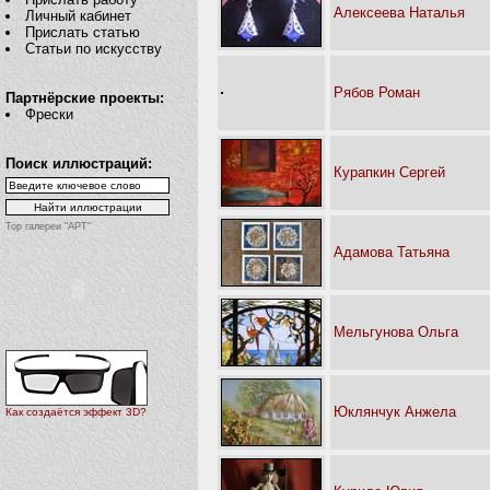
Алексеева Наталья
Личный кабинет
Прислать статью
Статьи по искусству
Рябов Роман
Партнёрские проекты:
Фрески
Поиск иллюстраций:
Курапкин Сергей
Top галереи "АРТ"
Адамова Татьяна
Мельгунова Ольга
Юклянчук Анжела
Как создаётся эффект 3D?