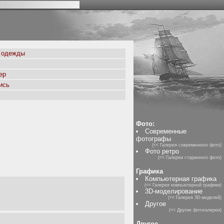
 одежды
ер
ись
Фото:
Современные
фотографы
(<< Галерея современного фото)
Фото ретро
(<< Галереи старинного фото)
Графика
Компьютерная графика
(<< Галерея компьютерной графики)
3D-моделирование
(<< Галерея 3D-моделей)
Другое
(<< Другие фотогалереи)
Другое