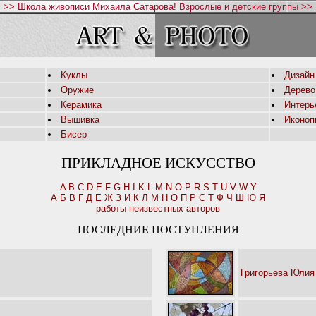
>> Школа живописи Михаила Сатарова! Взрослые и детские группы >>
Куклы
Дизайн
Оружие
Дерево
Керамика
Интерь
Вышивка
Иконоп
Бисер
ПРИКЛАДНОЕ ИСКУССТВО
A
B
C
D
E
F
G
H
I
K
L
M
N
O
P
R
S
T
U
V
W
Y
А
Б
В
Г
Д
Е
Ж
З
И
К
Л
М
Н
О
П
Р
С
Т
Ф
Ч
Ш
Ю
Я
работы неизвестных авторов
ПОСЛЕДНИЕ ПОСТУПЛЕНИЯ
Григорьева Юлия