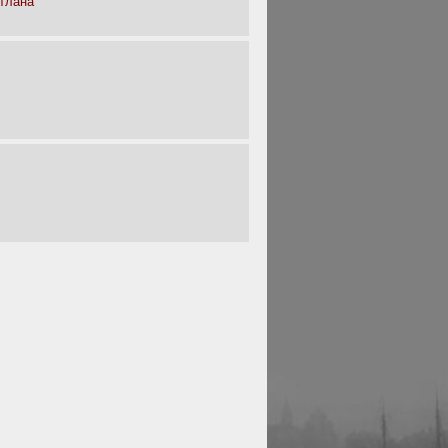
тлана