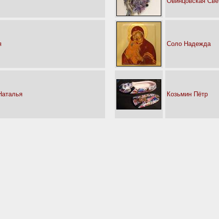
Овинцовская Све
я
Соло Надежда
Наталья
Козьмин Пётр