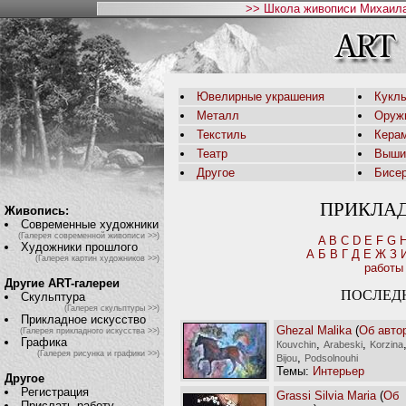
>> Школа живописи Михаила
Ювелирные украшения
Кукл
Металл
Оруж
Текстиль
Кера
Театр
Выши
Другое
Бисе
ПРИКЛА
Живопись:
Современные художники
(Галерея современной живописи >>)
A
B
C
D
E
F
G
Художники прошлого
А
Б
В
Г
Д
Е
Ж
З
(Галерея картин художников >>)
работы
Другие ART-галереи
ПОСЛЕД
Скульптура
(Галерея скульптуры >>)
Прикладное искусство
Ghezal Malika
(
Об авто
(Галерея прикладного искусства >>)
Графика
,
,
Кouvchin
Arabeski
Korzina
(Галерея рисунка и графики >>)
,
Bijou
Podsolnouhi
Темы:
Интерьер
Другое
Регистрация
Grassi Silvia Maria
(
Об
Прислать работу