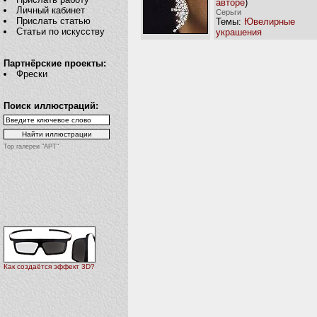
авторе
)
Личный кабинет
Серьги
Прислать статью
Темы:
Ювелирные
Статьи по искусству
украшения
Партнёрские проекты:
Фрески
Поиск иллюстраций:
Top галереи "АРТ"
Как создаётся эффект 3D?