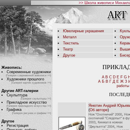
>> Школа живописи Михаила
Ювелирные украшения
Кукл
Металл
Оруж
Текстиль
Кера
Театр
Выши
Другое
Бисе
ПРИКЛА
Живопись:
Современные художники
(Галерея современной живописи >>)
A
B
C
D
E
F
G
Художники прошлого
А
Б
В
Г
Д
Е
Ж
З
(Галерея картин художников >>)
работы
Другие ART-галереи
ПОСЛЕД
Скульптура
(Галерея скульптуры >>)
Прикладное искусство
Янютин Андрей Юрьев
(Галерея прикладного искусства >>)
Графика
(
Об авторе
)
(Галерея рисунка и графики >>)
,
Нож "Охотничий" 2000
Но
охотничий "Следопыт" в фу
Другое
,
2003
Кинжал в ножнах
Регистрация
,
"Джульетта" 2004
Нож
Прислать работу