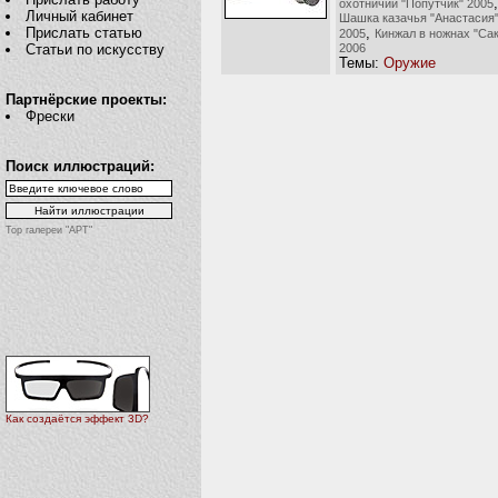
,
охотничий "Попутчик" 2005
Личный кабинет
Шашка казачья "Анастасия
,
Прислать статью
2005
Кинжал в ножнах "Сак
2006
Статьи по искусству
Темы:
Оружие
Партнёрские проекты:
Фрески
Поиск иллюстраций:
Top галереи "АРТ"
Как создаётся эффект 3D?