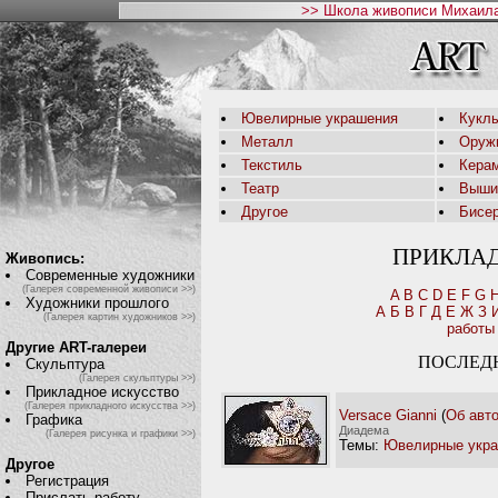
>> Школа живописи Михаила
Ювелирные украшения
Кукл
Металл
Оруж
Текстиль
Кера
Театр
Выши
Другое
Бисе
ПРИКЛА
Живопись:
Современные художники
(Галерея современной живописи >>)
A
B
C
D
E
F
G
Художники прошлого
А
Б
В
Г
Д
Е
Ж
З
(Галерея картин художников >>)
работы
Другие ART-галереи
ПОСЛЕД
Скульптура
(Галерея скульптуры >>)
Прикладное искусство
(Галерея прикладного искусства >>)
Versace Gianni
(
Об авт
Графика
Диадема
(Галерея рисунка и графики >>)
Темы:
Ювелирные укр
Другое
Регистрация
Прислать работу