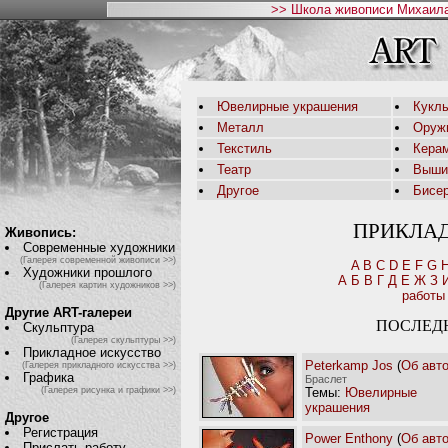
>> Школа живописи Михаила
Ювелирные украшения
Кукл
Металл
Оруж
Текстиль
Кера
Театр
Выши
Другое
Бисе
ПРИКЛА
Живопись:
Современные художники
(Галерея современной живописи >>)
A
B
C
D
E
F
G
Художники прошлого
А
Б
В
Г
Д
Е
Ж
З
(Галерея картин художников >>)
работы
Другие ART-галереи
ПОСЛЕД
Скульптура
(Галерея скульптуры >>)
Прикладное искусство
Peterkamp Jos
(
Об авт
(Галерея прикладного искусства >>)
Графика
Браслет
Темы:
Ювелирные
(Галерея рисунка и графики >>)
украшения
Другое
Регистрация
Power Enthony
(
Об авт
Прислать работу