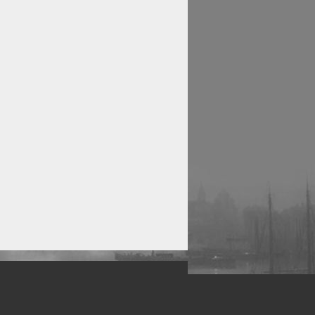
рофессиональных фотографов.
 макро, авто, гламур, фото свадеб и др.