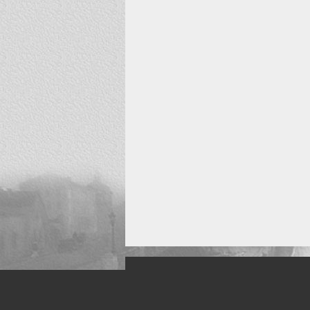
Искусство, живопись и фото
Жанры: Пейзаж, портрет, ню, природа, м