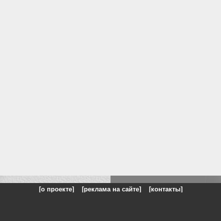
[о проекте]
[реклама на сайте]
[контакты]
: на сайте представлены галереи картин и фотографий художников и п
одели, реклама, панорамы, чёрно белое фото, море, фэнтази, натюрморт,