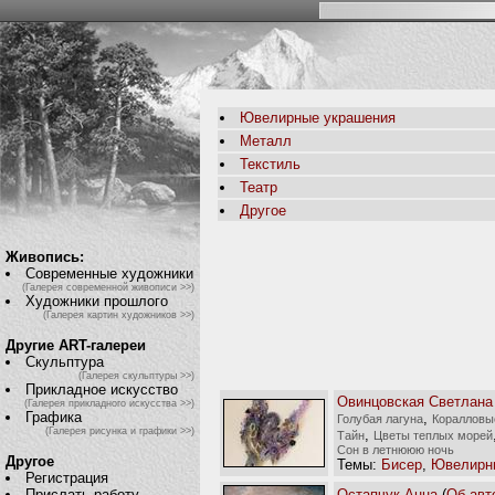
Ювелирные украшения
Металл
Текстиль
Театр
Другое
Живопись:
Современные художники
(Галерея современной живописи >>)
Художники прошлого
(Галерея картин художников >>)
Другие ART-галереи
Скульптура
(Галерея скульптуры >>)
Прикладное искусство
Овинцовская Светлана
(Галерея прикладного искусства >>)
Графика
,
Голубая лагуна
Коралловы
(Галерея рисунка и графики >>)
,
Тайн
Цветы теплых морей
Сон в летнююю ночь
Другое
Темы:
Бисер
,
Ювелирн
Регистрация
Остапчук Анна
(
Об авт
Прислать работу