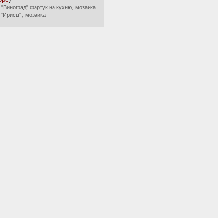
,
 "Виноград" фартук на кухню
мозаика
,
 "Ирисы"
мозаика