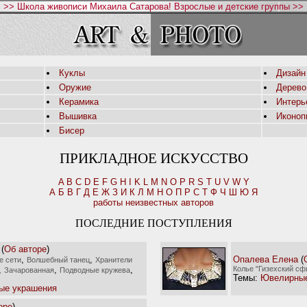
>> Школа живописи Михаила Сатарова! Взрослые и детские группы >>
Куклы
Дизайн
Оружие
Дерево
Керамика
Интерь
Вышивка
Иконоп
Бисер
ПРИКЛАДНОЕ ИСКУССТВО
A
B
C
D
E
F
G
H
I
K
L
M
N
O
P
R
S
T
U
V
W
Y
А
Б
В
Г
Д
Е
Ж
З
И
К
Л
М
Н
О
П
Р
С
Т
Ф
Ч
Ш
Ю
Я
работы неизвестных авторов
ПОСЛЕДНИЕ ПОСТУПЛЕНИЯ
(
Об авторе
)
,
,
Опалева Елена
(
е сети
Волшебный танец
Хранители
,
,
,
Колье "Гизехский сф
Зачарованная
Подводные кружева
Темы:
Ювелирные
ые украшения
оре
)