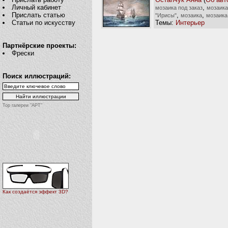
,
Личный кабинет
мозаика под заказ
мозаика
,
,
Прислать статью
"Ирисы"
мозаика
мозаика
Темы:
Интерьер
Статьи по искусству
Партнёрские проекты:
Фрески
Поиск иллюстраций:
Top галереи "АРТ"
Как создаётся эффект 3D?