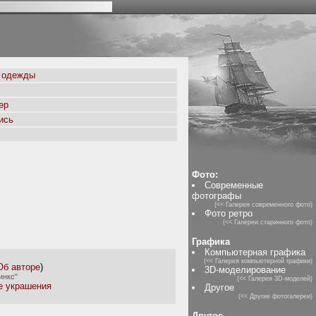
 одежды
ер
ись
Фото:
Современные
фотографы
(<< Галерея современного фото)
Фото ретро
(<< Галереи старинного фото)
Графика
Компьютерная графика
(<< Галерея компьютерной графики)
Об авторе
)
3D-моделирование
инкс"
(<< Галерея 3D-моделей)
 украшения
Другое
(<< Другие фотогалереи)
Другое