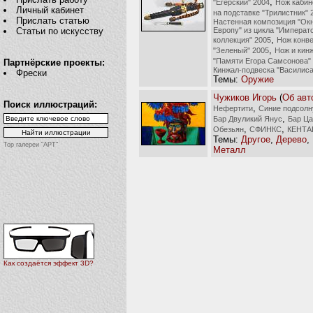
,
"Егерский" 2004
Нож кабин
Личный кабинет
на подставке "Трилистник" 
Прислать статью
Настенная композиция "Окн
Европу" из цикла "Императ
Статьи по искусству
,
коллекция" 2005
Нож конв
,
"Зеленый" 2005
Нож и кин
"Памяти Егора Самсонова"
Партнёрские проекты:
Кинжал-подвеска "Василиса
Фрески
Темы:
Оружие
Чужиков Игорь
(
Об авт
Поиск иллюстраций:
,
Нефертити
Синие подсолн
,
Бар Двуликий Янус
Бар Ца
,
,
Обезьян
СФИНКС
КЕНТА
Темы:
Другое
,
Дерево
,
Top галереи "АРТ"
Металл
Как создаётся эффект 3D?