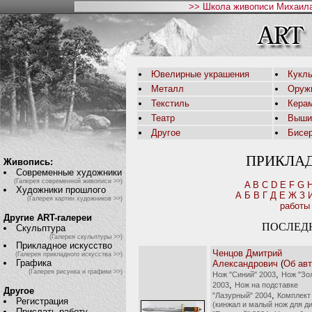
>> Школа живописи Михаила
Ювелирные украшения
Кукл
Металл
Оруж
Текстиль
Кера
Театр
Выши
Другое
Бисе
ПРИКЛА
Живопись:
Современные художники
(Галерея современной живописи >>)
A
B
C
D
E
F
G
Художники прошлого
А
Б
В
Г
Д
Е
Ж
З
(Галерея картин художников >>)
работы
Другие ART-галереи
ПОСЛЕД
Скульптура
(Галерея скульптуры >>)
Прикладное искусство
Ченцов Дмитрий
(Галерея прикладного искусства >>)
Графика
Александрович
(
Об ав
(Галерея рисунка и графики >>)
,
Нож "Синий" 2003
Нож "Зо
,
2003
Нож на подставке
Другое
,
"Лазурный" 2004
Комплект
Регистрация
(кинжал и малый нож для д
Прислать работу