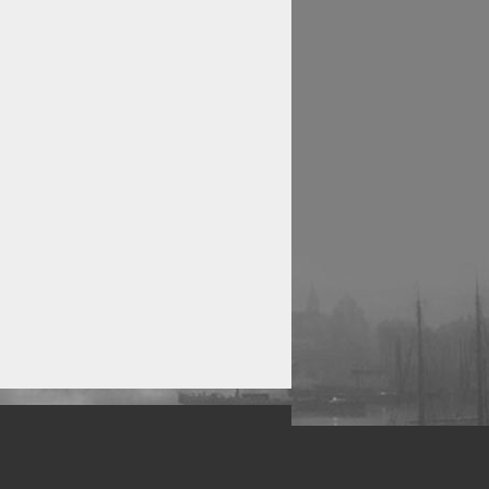
рофессиональных фотографов.
 макро, авто, гламур, фото свадеб и др.