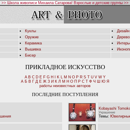
>> Школа живописи Михаила Сатарова! Взрослые и детские группы >>
Куклы
Дизайн
Оружие
Дерево
Керамика
Интерь
Вышивка
Иконоп
Бисер
ПРИКЛАДНОЕ ИСКУССТВО
A
B
C
D
E
F
G
H
I
K
L
M
N
O
P
R
S
T
U
V
W
Y
А
Б
В
Г
Д
Е
Ж
З
И
К
Л
М
Н
О
П
Р
С
Т
Ф
Ч
Ш
Ю
Я
работы неизвестных авторов
ПОСЛЕДНИЕ ПОСТУПЛЕНИЯ
Kobayashi Tomok
Украшение
ашения
Темы:
Ювелирные