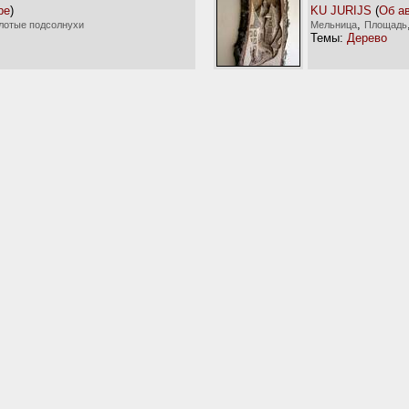
ре
)
KU JURIJS
(
Об а
,
лотые подсолнухи
Мельница
Площадь
Темы:
Дерево