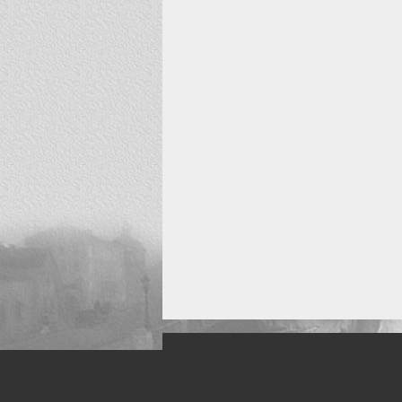
Искусство, живопись и фото
Жанры: Пейзаж, портрет, ню, природа, м