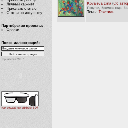
Kovaleva Dina
(
Об авто
Личный кабинет
,
,
Попугаи
Времена года
Зо
Прислать статью
Темы:
Текстиль
Статьи по искусству
Партнёрские проекты:
Фрески
Поиск иллюстраций:
Top галереи "АРТ"
Как создаётся эффект 3D?