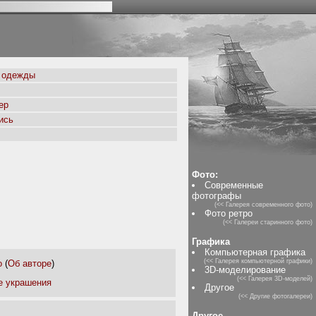
 одежды
ер
ись
Фото:
Современные
фотографы
(<< Галерея современного фото)
Фото ретро
(<< Галереи старинного фото)
Графика
Компьютерная графика
(<< Галерея компьютерной графики)
o
(
Об авторе
)
3D-моделирование
(<< Галерея 3D-моделей)
 украшения
Другое
(<< Другие фотогалереи)
Другое