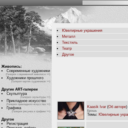
Ювелирные украшения
Металл
Текстиль
Театр
Другое
Живопись:
Современные художники
(Галерея современной живописи >>)
Художники прошлого
(Галерея картин художников >>)
Другие ART-галереи
Скульптура
(Галерея скульптуры >>)
Прикладное искусство
(Галерея прикладного искусства >>)
Kaasik Ivar
(
Об авторе
)
Графика
Брошь
(Галерея рисунка и графики >>)
Темы:
Ювелирные укр
Другое
Регистрация
Прислать работу