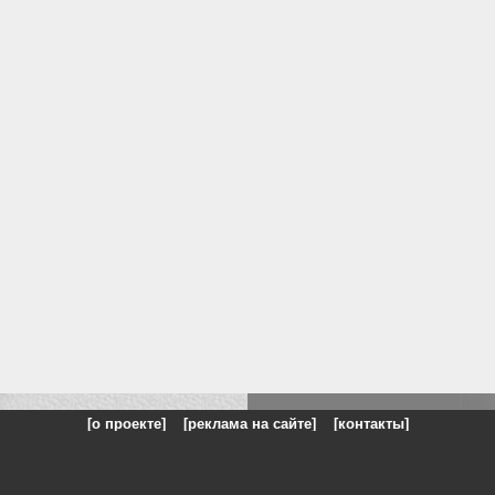
[о проекте]
[реклама на сайте]
[контакты]
: на сайте представлены галереи картин и фотографий художников и п
одели, реклама, панорамы, чёрно белое фото, море, фэнтази, натюрморт,