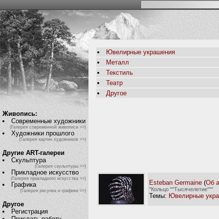
Ювелирные украшения
Металл
Текстиль
Театр
Другое
Живопись:
Современные художники
(Галерея современной живописи >>)
Художники прошлого
(Галерея картин художников >>)
Другие ART-галереи
Скульптура
(Галерея скульптуры >>)
Прикладное искусство
(Галерея прикладного искусства >>)
Esteban Germaine
(
Об 
Графика
"Кольцо ""Тысячелетие"""
(Галерея рисунка и графики >>)
Темы:
Ювелирные укр
Другое
Регистрация
Прислать работу