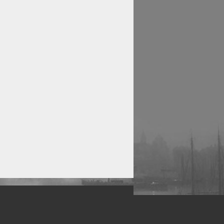
рофессиональных фотографов.
 макро, авто, гламур, фото свадеб и др.