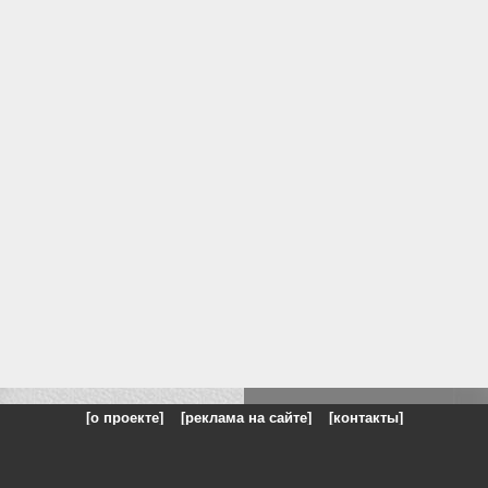
[о проекте]
[реклама на сайте]
[контакты]
: на сайте представлены галереи картин и фотографий художников и п
одели, реклама, панорамы, чёрно белое фото, море, фэнтази, натюрморт,