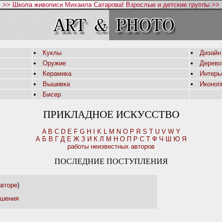
>> Школа живописи Михаила Сатарова! Взрослые и детские группы >>
Куклы
Дизайн
Оружие
Дерево
Керамика
Интерь
Вышивка
Иконоп
Бисер
ПРИКЛАДНОЕ ИСКУССТВО
A
B
C
D
E
F
G
H
I
K
L
M
N
O
P
R
S
T
U
V
W
Y
А
Б
В
Г
Д
Е
Ж
З
И
К
Л
М
Н
О
П
Р
С
Т
Ф
Ч
Ш
Ю
Я
работы неизвестных авторов
ПОСЛЕДНИЕ ПОСТУПЛЕНИЯ
авторе
)
ашения