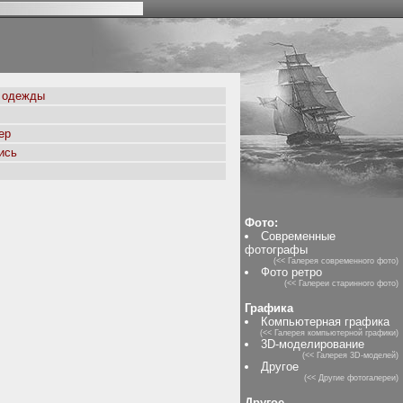
 одежды
ер
ись
Фото:
Современные
фотографы
(<< Галерея современного фото)
Фото ретро
(<< Галереи старинного фото)
Графика
Компьютерная графика
(<< Галерея компьютерной графики)
3D-моделирование
(<< Галерея 3D-моделей)
Другое
(<< Другие фотогалереи)
Другое