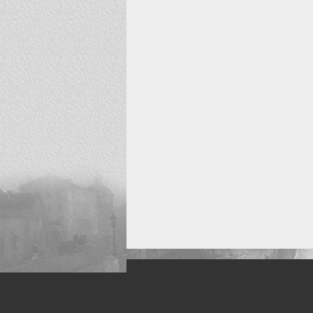
Искусство, живопись и фото
Жанры: Пейзаж, портрет, ню, природа, м