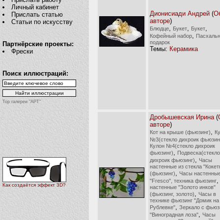
Личный кабинет
Дионисиади Андрей
(
О
Прислать статью
авторе
)
Статьи по искусству
,
,
,
Блюдце
Букет
Букет
,
Кофейный набор
Пасхаль
подарок
Партнёрские проекты:
Темы:
Керамика
Фрески
Поиск иллюстраций:
Top галереи "АРТ"
Дробышевская Ирина
(
авторе
)
,
Кот на крыше (фьюзинг)
К
№3(стекло дихроик фьюзин
Кулон №4(стекло дихроик
,
фьюзинг)
Подвеска(стекло
,
дихроик фьюзинг)
Часы
настенные из стекла "Кокет
,
(фьюзинг)
Часы настенны
"Fresco", техника фьюзинг
Как создаётся эффект 3D?
настенные "Золото инков"
,
(фьюзинг, золото)
Часы в
технике фьюзинг "Домик на
,
Рублевке"
Зеркало с фьюз
,
"Виноградная лоза"
Часы