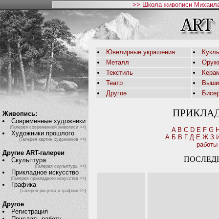
>> Школа живописи Михаила
Ювелирные украшения
Кукл
Металл
Оруж
Текстиль
Кера
Театр
Выши
Другое
Бисе
ПРИКЛА
Живопись:
Современные художники
(Галерея современной живописи >>)
A
B
C
D
E
F
G
Художники прошлого
А
Б
В
Г
Д
Е
Ж
З
(Галерея картин художников >>)
работы
Другие ART-галереи
ПОСЛЕД
Скульптура
(Галерея скульптуры >>)
Прикладное искусство
(Галерея прикладного искусства >>)
Графика
(Галерея рисунка и графики >>)
Другое
Регистрация
Прислать работу