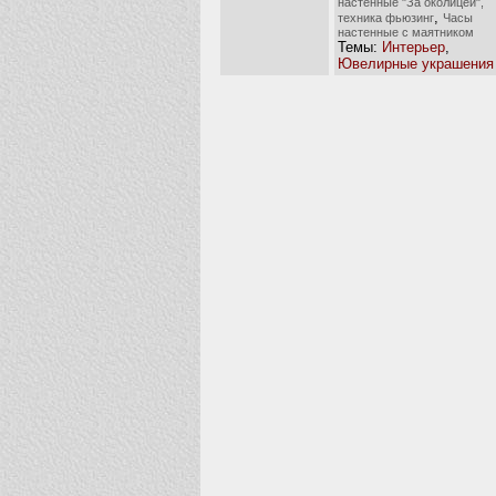
настенные "За околицей",
,
техника фьюзинг
Часы
настенные с маятником
Темы:
Интерьер
,
Ювелирные украшения