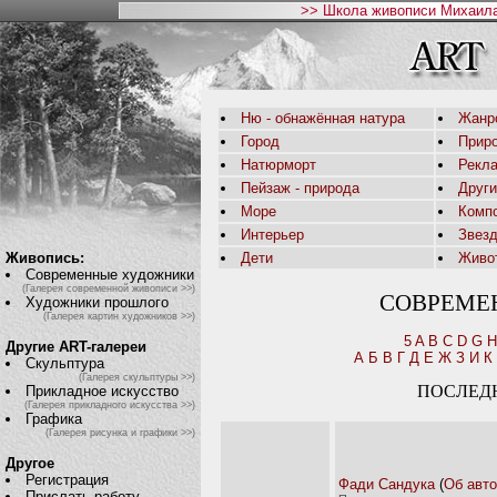
>> Школа живописи Михаила
Ню - обнажённая натура
Жанр
Город
Приро
Натюрморт
Рекл
Пейзаж - природа
Друг
Море
Комп
Интерьер
Звез
Живопись:
Дети
Живо
Современные художники
(Галерея современной живописи >>)
СОВРЕМЕ
Художники прошлого
(Галерея картин художников >>)
5
A
B
C
D
G
H
Другие ART-галереи
А
Б
В
Г
Д
Е
Ж
З
И
К
Скульптура
(Галерея скульптуры >>)
ПОСЛЕД
Прикладное искусство
(Галерея прикладного искусства >>)
Графика
(Галерея рисунка и графики >>)
Другое
Регистрация
Фади Сандука
(
Об авт
Прислать работу