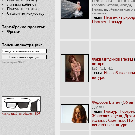
Почувствовать лето в а на
Личный кабинет
,
,
холодной стране
Звезда
Прислать статью
,
Нежность
Женская красот
Статьи по искусству
серьезна
Темы:
Пейзаж - природ
Портрет
,
Гламур
Партнёрские проекты:
Фрески
Поиск иллюстраций:
Фарвазитдинов Расим
Top галереи "АРТ"
авторе
)
,
,
№3
№2
№1
Темы:
Ню - обнажённая
натура
Федоров Витал
(
Об ав
,
Делон
Темы:
Гламур
,
Портрет
Как создаётся эффект 3D?
Жанровая сцена
,
Други
жанры
,
Животные
,
Ню 
обнажённая натура