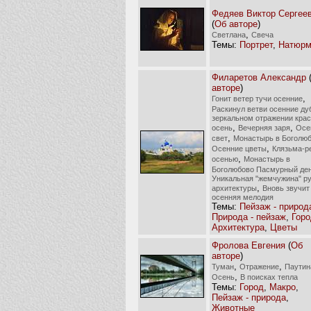
Федяев Виктор Сергее
(
Об авторе
)
,
Светлана
Свеча
Темы:
Портрет
,
Натюрм
Филаретов Александр
авторе
)
,
Гонит ветер тучи осенние
Раскинул ветви осенние ду
зеркальном отражении кра
,
,
осень
Вечерняя заря
Осе
,
свет
Монастырь в Боголю
,
Осенние цветы
Клязьма-р
,
осенью
Монастырь в
Боголюбово Пасмурный де
Уникальная "жемчужина" р
,
архитектуры
Вновь звучит
осенняя мелодия
Темы:
Пейзаж - природ
Природа - пейзаж
,
Горо
Архитектура
,
Цветы
Фролова Евгения
(
Об
авторе
)
,
,
Туман
Отражение
Паутин
,
Осень
В поисках тепла
Темы:
Город
,
Макро
,
Пейзаж - природа
,
Животные