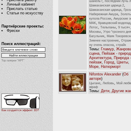
,
шанель?
последний лучь 
Личный кабинет
,
Шамаханская царица 2
Прислать статью
,
Шамаханская царица
Гроз
Статьи по искусству
,
Набережная Амура
Золот
,
купола России
Амурские з
,
MAK
Кравцовский водопад
Партнёрские проекты:
,
,
Лотос
Тюльпаны
9 тысяч 
Фрески
,
Москвы
Утро "грозного дня
,
Багульник
Маяк Токоревск
,
Зимнее настроение
Отраж
Поиск иллюстраций:
,
ну очень опасна
страйк
Темы:
Гламур
,
Жанров
сцена
,
Пейзаж - приро
Архитектура
,
Природа 
Top галереи "АРТ"
пейзаж
,
Город
,
Цветы
,
Море
,
Натюрморт
Nifontov Alexander
(
Об
авторе
)
,
,
Цыгане
Любовь
Мой любі
жіраф
Темы:
Дети
,
Другие жа
Как создаётся эффект 3D?