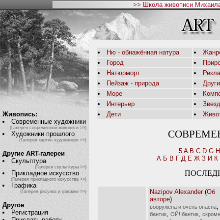
>> Школа живописи Михаила
Ню - обнажённая натура
Жанр
Город
Приро
Натюрморт
Рекл
Пейзаж - природа
Друг
Море
Комп
Интерьер
Звез
Живопись:
Дети
Живо
Современные художники
(Галерея современной живописи >>)
СОВРЕМЕ
Художники прошлого
(Галерея картин художников >>)
5
A
B
C
D
G
H
Другие ART-галереи
А
Б
В
Г
Д
Е
Ж
З
И
К
Скульптура
(Галерея скульптуры >>)
ПОСЛЕД
Прикладное искусство
(Галерея прикладного искусства >>)
Графика
Nazipov Alexander
(
Об
(Галерея рисунка и графики >>)
авторе
)
Другое
вооружена и очень опасна
Регистрация
,
,
бантик
ОЙ! бантик
скром
Прислать работу