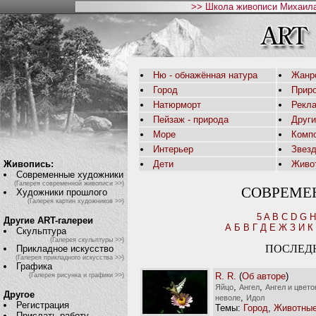
>> Школа живописи Михаила
Ню - обнажённая натура
Жанр
Город
Приро
Натюрморт
Рекл
Пейзаж - природа
Друг
Море
Комп
Интерьер
Звез
Живопись:
Дети
Живо
Современные художники
(Галерея современной живописи >>)
СОВРЕМЕ
Художники прошлого
(Галерея картин художников >>)
5
A
B
C
D
G
H
Другие ART-галереи
А
Б
В
Г
Д
Е
Ж
З
И
К
Скульптура
(Галерея скульптуры >>)
ПОСЛЕД
Прикладное искусство
(Галерея прикладного искусства >>)
Графика
R. R.
(
Об авторе
)
(Галерея рисунка и графики >>)
,
,
Яйцо
Ангел
Ангел и цвето
Другое
,
неволе
Идол
Регистрация
Темы:
Город
,
Животны
Прислать работу