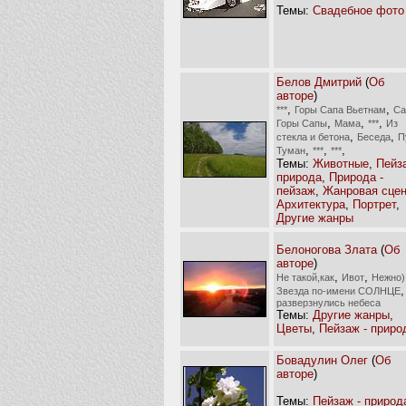
Темы:
Свадебное фото
Белов Дмитрий
(
Об
авторе
)
,
,
***
Горы Сапа Вьетнам
Са
,
,
,
Горы Сапы
Мама
***
Из
,
,
стекла и бетона
Беседа
П
,
,
,
Туман
***
***
Темы:
Животные
,
Пейз
природа
,
Природа -
пейзаж
,
Жанровая сце
Архитектура
,
Портрет
,
Другие жанры
Белоногова Злата
(
Об
авторе
)
,
,
Не такой,как
Ивот
Нежно)
Звезда по-имени СОЛНЦЕ
разверзнулись небеса
Темы:
Другие жанры
,
Цветы
,
Пейзаж - приро
Бовадулин Олег
(
Об
авторе
)
Темы:
Пейзаж - природ