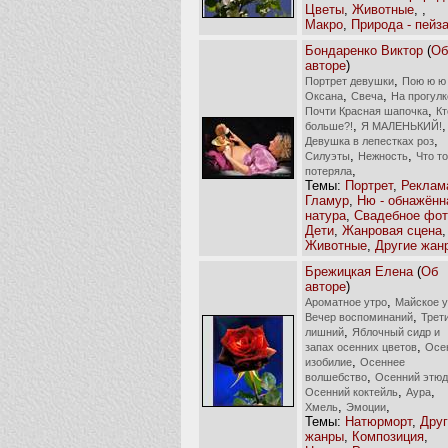
Цветы
,
Животные
,
,
Макро
,
Природа - пейз
Бондаренко Виктор
(
Об
авторе
)
,
Портрет девушки
Пою ю ю
,
,
Оксана
Свеча
На прогулк
,
Почти Красная шапочка
Кт
,
,
больше?!
Я МАЛЕНЬКИЙ!
,
Девушка в лепестках роз
,
,
Силуэты
Нежность
Что то
,
потеряла
Темы:
Портрет
,
Реклам
Гламур
,
Ню - обнажённ
натура
,
Свадебное фот
Дети
,
Жанровая сцена
,
Животные
,
Другие жан
Брежицкая Елена
(
Об
авторе
)
,
Ароматное утро
Майское у
,
Вечер воспоминаний
Трет
,
лишний
Яблочный сидр и
,
запах осенних цветов
Осе
,
изобилие
Осеннее
,
волшебство
Осенний этюд
,
,
Осенний коктейль
Аура
,
,
Хмель
Эмоции
Темы:
Натюрморт
,
Друг
жанры
,
Композиция
,