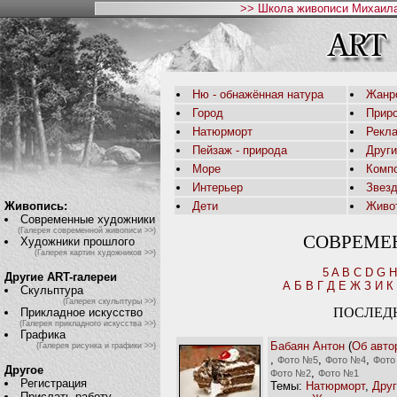
>> Школа живописи Михаила
Ню - обнажённая натура
Жанр
Город
Приро
Натюрморт
Рекл
Пейзаж - природа
Друг
Море
Комп
Интерьер
Звез
Живопись:
Дети
Живо
Современные художники
(Галерея современной живописи >>)
СОВРЕМЕ
Художники прошлого
(Галерея картин художников >>)
5
A
B
C
D
G
H
Другие ART-галереи
А
Б
В
Г
Д
Е
Ж
З
И
К
Скульптура
(Галерея скульптуры >>)
ПОСЛЕД
Прикладное искусство
(Галерея прикладного искусства >>)
Графика
Бабаян Антон
(
Об авто
(Галерея рисунка и графики >>)
,
,
,
Фото №5
Фото №4
Фото
Другое
,
Фото №2
Фото №1
Регистрация
Темы:
Натюрморт
,
Друг
Прислать работу