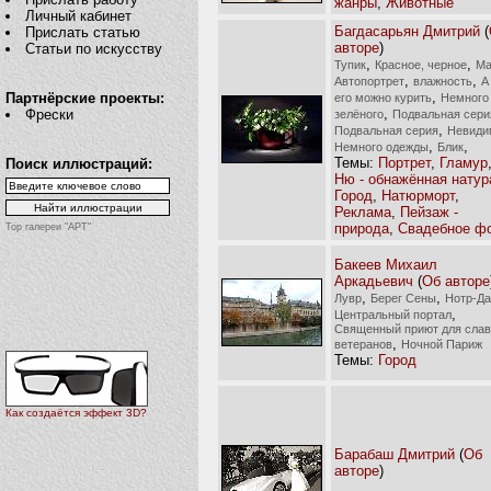
жанры
,
Животные
Личный кабинет
Багдасарьян Дмитрий
(
Прислать статью
авторе
)
Статьи по искусству
,
,
Тупик
Красное, черное
Ма
,
,
Автопортрет
влажность
А
,
Партнёрские проекты:
его можно курить
Немного
,
Фрески
зелёного
Подвальная сери
,
Подвальная серия
Невиди
,
,
Немного одежды
Блик
Темы:
Портрет
,
Гламур
Поиск иллюстраций:
Ню - обнажённая натур
Город
,
Натюрморт
,
Реклама
,
Пейзаж -
природа
,
Свадебное ф
Top галереи "АРТ"
Бакеев Михаил
Аркадьевич
(
Об авторе
,
,
Лувр
Берег Сены
Нотр-Д
,
Центральный портал
Священный приют для сла
,
ветеранов
Ночной Париж
Темы:
Город
Как создаётся эффект 3D?
Барабаш Дмитрий
(
Об
авторе
)