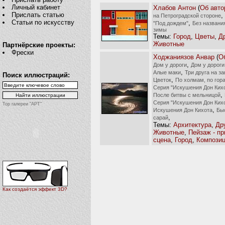
Личный кабинет
Хлабов Антон
(
Об авто
Прислать статью
,
на Петроградской стороне
Статьи по искусству
,
"Под дождем"
Без названи
зимы
Темы:
Город
,
Цветы
,
Д
Животные
Партнёрские проекты:
Фрески
Ходжаниязов Анвар
(
О
,
Дом у дороги
Дом у дороги
,
Алые маки
Три друга на за
Поиск иллюстраций:
,
Цветок
По холмам, по гор
Серия "Искушения Дон Ких
,
После битвы с мельницой
Серия "Искушения Дон Ких
Top галереи "АРТ"
,
Искушения Дон Кихота
Бы
,
сарай
Темы:
Архитектура
,
Др
Животные
,
Пейзаж - п
сцена
,
Город
,
Компози
Как создаётся эффект 3D?