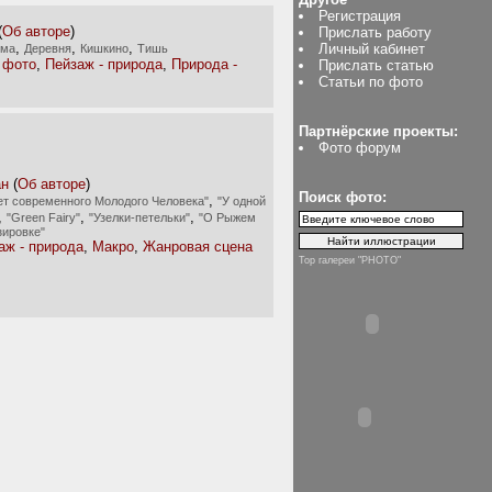
Регистрация
(
Об авторе
)
Прислать работу
,
,
,
Личный кабинет
има
Деревня
Кишкино
Тишь
 фото
,
Пейзаж - природа
,
Природа -
Прислать статью
Статьи по фото
Партнёрские проекты:
Фото форум
ан
(
Об авторе
)
Поиск фото:
,
ет современного Молодого Человека"
"У одной
,
,
,
"Green Fairy"
"Узелки-петельки"
"О Рыжем
зировке"
аж - природа
,
Макро
,
Жанровая сцена
Top галереи "PHOTO"