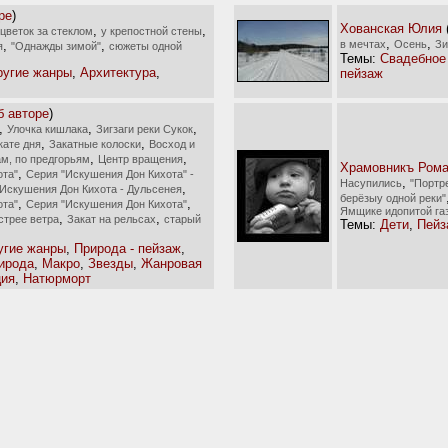
ре
)
Хованская Юлия
,
,
цветок за стеклом
у крепостной стены
,
,
,
,
в мечтах
Осень
З
я
"Однажды зимой"
сюжеты одной
Темы:
Свадебное
ругие жанры
,
Архитектура
,
пейзаж
б авторе
)
,
,
,
Улочка кишлака
Зигзаги реки Сукок
,
,
кате дня
Закатные колоски
Восход и
,
,
ам, по предгорьям
Центр вращения
Храмовникъ Ром
,
ота"
Серия "Искушения Дон Кихота" -
,
Насупились
"Портр
,
Искушения Дон Кихота - Дульсенея
берёзыу одной реки"
,
,
ота"
Серия "Искушения Дон Кихота"
Ямщике идопитой га
,
,
стрее ветра
Закат на рельсах
старый
Темы:
Дети
,
Пейз
угие жанры
,
Природа - пейзаж
,
рирода
,
Макро
,
Звезды
,
Жанровая
ция
,
Натюрморт