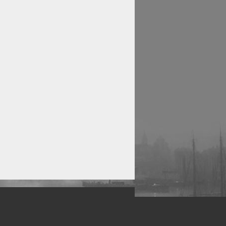
рофессиональных фотографов.
 макро, авто, гламур, фото свадеб и др.