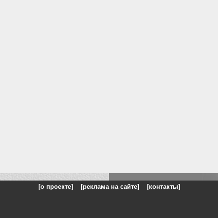
[о проекте]
[реклама на сайте]
[контакты]
: на сайте представлены галереи картин и фотографий художников и п
одели, реклама, панорамы, чёрно белое фото, море, фэнтази, натюрморт,