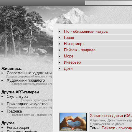
Ню - обнажённая натура
Город
Натюрморт
Пейзаж - природа
Море
Интерьер
Живопись:
Дети
Современные художники
(Галерея современной живописи >>)
Художники прошлого
(Галерея картин художников >>)
Другие ART-галереи
Скульптура
(Галерея скульптуры >>)
Прикладное искусство
(Галерея прикладного искусства >>)
Графика
Харитонова Дарья
(
Об 
(Галерея рисунка и графики >>)
,
Volga-river
Джентльмен уд
Другое
Одиночество на двоих
Регистрация
Темы:
Пейзаж - природ
Прислать работу