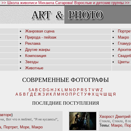
>> Школа живописи Михаила Сатарова! Взрослые и детские группы >>
Жанровая сцена
Портре
Природа - пейзаж
Макро
Реклама
Гламур
Другие жанры
Архите
Композиция
Свадеб
Звезды
Цветы
Животные
СОВРЕМЕННЫЕ ФОТОГРАФЫ
5
A
B
C
D
G
H
J
K
L
M
N
O
P
R
S
T
V
W
Z
А
Б
В
Г
Д
Е
Ж
З
И
К
Л
М
Н
О
П
Р
С
Т
У
Ф
Х
Ц
Ч
Ш
Щ
Я
ПОСЛЕДНИЕ ПОСТУПЛЕНИЯ
авторе
)
Хворост Дмитрий
,
,
,
ачи
Вот что я люблю!
"Я не кусаюсь!"
,
,
Стекло
Стекло
В п
Темы:
Макро
,
Пор
а
,
Портрет
,
Море
,
Макро