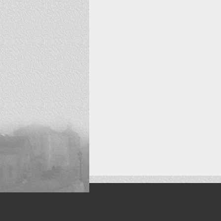
Искусство, живопись и фото
Жанры: Пейзаж, портрет, ню, природа, м