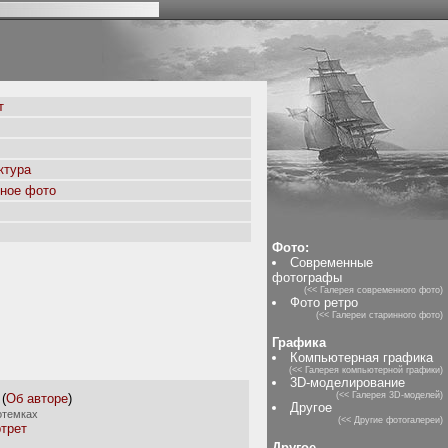
т
ктура
ное фото
Фото:
Современные
фотографы
(<< Галерея современного фото)
Фото ретро
(<< Галереи старинного фото)
Графика
Компьютерная графика
(<< Галерея компьютерной графики)
3D-моделирование
(<< Галерея 3D-моделей)
(
Об авторе
)
Другое
отемках
(<< Другие фотогалереи)
трет
Другое