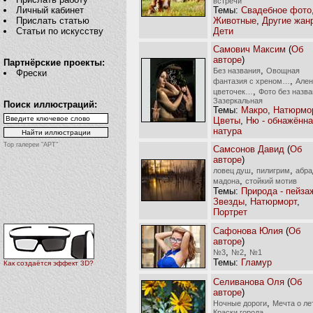
встречи
Темы:
Свадебное фото
Личный кабинет
Животные
,
Другие жан
Прислать статью
Дети
Статьи по искусству
Самович Максим
(
Об
авторе
)
Партнёрские проекты:
,
Без названия
Овощная
Фрески
,
фантазия с хреном…
Ален
,
цветочек…
Фото без назв
Зазеркальная
Поиск иллюстраций:
Темы:
Макро
,
Натюрмо
Цветы
,
Ню - обнажённ
натура
Top галереи "АРТ"
Самсонов Давид
(
Об
авторе
)
,
,
ловец душ
пилигрим
абра
,
мадона
стойкий мотив
Темы:
Природа - пейза
Звезды
,
Натюрморт
,
Портрет
Сафонова Юлия
(
Об
авторе
)
,
,
№3
№2
№1
Темы:
Гламур
Как создаётся эффект 3D?
Селиванова Оля
(
Об
авторе
)
,
Ночные дороги
Мечта о ле
Краски города