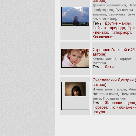
авторе
)
,
Давайте знакомиться
Небе
,
пробуждение
Луч солнца
,
,
золотого
Земляника
Буке
,
ромашек в саду
Темы:
Другие жанры
,
Пейзаж - природа
,
При
- пейзаж
,
Натюрморт
,
Композиция
Стреляев Алексей
(
Об
авторе
)
,
,
,
Качели
Алёша
Портрет
Матрёна
Темы:
Дети
Счеславский Дмитрий
(
авторе
)
,
И жаль зимы старухи
Маги
,
Ничего не бойся
Полуночн
,
танго
Про витамины
Темы:
Жанровая сцена
Портрет
,
Ню - обнажён
натура