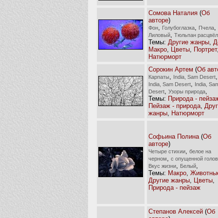
Сомова Наталия
(
Об
авторе
)
,
,
,
Фон
Голубоглазка
Пчела
,
Лиловый
Тюльпан расцвёл
Темы:
Другие жанры
,
Д
Макро
,
Цветы
,
Портрет
Натюрморт
Сорокин Артем
(
Об авт
,
,
Карпаты
India, Sam Desert
,
India, Sam Desert
India, Sa
,
,
Desert
Узоры природа
Темы:
Природа - пейза
Пейзаж - природа
,
Друг
жанры
,
Натюрморт
Софьина Полина
(
Об
авторе
)
,
Четыре стихии
белое на
,
черном
с опущенной голо
,
,
Вкус жизни
Белый
Темы:
Макро
,
Животны
Другие жанры
,
Цветы
,
Природа - пейзаж
Степанов Алексей
(
Об