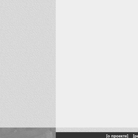
[о проекте]
[р