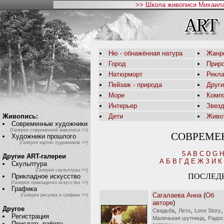
>> Школа живописи Михаила
Ню - обнажённая натура
Жанр
Город
Приро
Натюрморт
Рекл
Пейзаж - природа
Друг
Море
Комп
Интерьер
Звез
Живопись:
Дети
Живо
Современные художники
(Галерея современной живописи >>)
СОВРЕМЕ
Художники прошлого
(Галерея картин художников >>)
5
A
B
C
D
G
H
Другие ART-галереи
А
Б
В
Г
Д
Е
Ж
З
И
К
Скульптура
(Галерея скульптуры >>)
ПОСЛЕД
Прикладное искусство
(Галерея прикладного искусства >>)
Графика
Сагалаева Анна
(
Об
(Галерея рисунка и графики >>)
авторе
)
Другое
,
,
,
Свадьба
Лето
Love Story
Регистрация
,
Маленькая шутница
Радос
Прислать работу