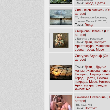
Темы:
Город
,
Цветы
Сильников Алексей
(
О
авторе
)
,
,
***
Никольская Церковь
,
,
,
Золотой Мираж 2
***
***
Темы:
Город
Смирнова Наталья
(
Об
авторе
)
,
Девочка с рогаликом
Темы:
Дети
,
Портрет
,
Архитектура
,
Жанрова
сцена
,
Город
,
Море
Снегуров Адольф
(
Об
авторе
)
Темы:
Дети
,
,
Другие
жанры
,
Жанровая сцен
Портрет
,
Природа - пей
Город
,
Цветы
,
Пейзаж -
природа
,
Море
,
Натюрм
Архитектура
,
Звезды
,
Животные
Соколова Екатерина
(
О
авторе
)
,
,
№3
№2
№1
Темы:
Портрет