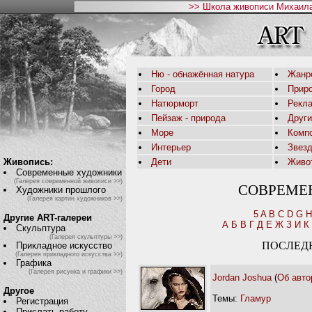
>> Школа живописи Михаила
Ню - обнажённая натура
Жанр
Город
Приро
Натюрморт
Рекл
Пейзаж - природа
Друг
Море
Комп
Интерьер
Звез
Живопись:
Дети
Живо
Современные художники
(Галерея современной живописи >>)
СОВРЕМЕ
Художники прошлого
(Галерея картин художников >>)
5
A
B
C
D
G
H
Другие ART-галереи
А
Б
В
Г
Д
Е
Ж
З
И
К
Скульптура
(Галерея скульптуры >>)
ПОСЛЕД
Прикладное искусство
(Галерея прикладного искусства >>)
Графика
(Галерея рисунка и графики >>)
Jordan Joshua
(
Об авто
Другое
Темы:
Гламур
Регистрация
Прислать работу