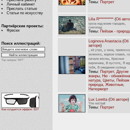
Темы:
Портрет
Личный кабинет
Прислать статью
Статьи по искусству
Lilia R**********
(
Об авто
,
гроза над моим городом
Партнёрские проекты:
снегопад
Фрески
Темы:
Пейзаж - природ
Loginova Anastacia
(
Об
Поиск иллюстраций:
авторе
)
,
,
,
её утро
у окна
превосхо
,
,
зеленого
жаркое пламя
г
,
начало весны
Красные
Top галереи "АРТ"
,
,
кирпичики
В пустоте
Я жд
,
тебя
В ожидании солнца
Темы:
Портрет
,
Другие
жанры
,
Ню - обнажённ
натура
,
Цветы
,
Пейзаж 
природа
,
Животные
,
Натюрморт
Lux Loretta
(
Об авторе
)
The red ball
Темы:
Портрет
Как создаётся эффект 3D?