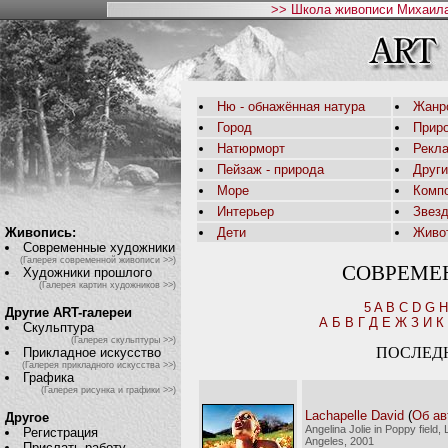
>> Школа живописи Михаила
Ню - обнажённая натура
Жанр
Город
Приро
Натюрморт
Рекл
Пейзаж - природа
Друг
Море
Комп
Интерьер
Звез
Живопись:
Дети
Живо
Современные художники
(Галерея современной живописи >>)
СОВРЕМЕ
Художники прошлого
(Галерея картин художников >>)
5
A
B
C
D
G
H
Другие ART-галереи
А
Б
В
Г
Д
Е
Ж
З
И
К
Скульптура
(Галерея скульптуры >>)
ПОСЛЕД
Прикладное искусство
(Галерея прикладного искусства >>)
Графика
(Галерея рисунка и графики >>)
Lachapelle David
(
Об ав
Другое
Angelina Jolie in Poppy field,
Регистрация
Angeles, 2001
Прислать работу