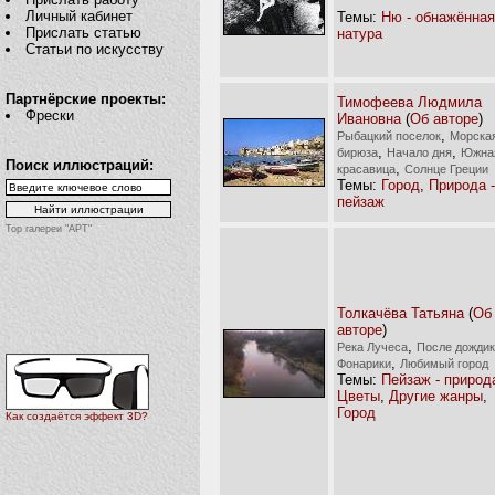
Личный кабинет
Темы:
Ню - обнажённая
Прислать статью
натура
Статьи по искусству
Партнёрские проекты:
Тимофеева Людмила
Фрески
Ивановна
(
Об авторе
)
,
Рыбацкий поселок
Морска
,
,
бирюза
Начало дня
Южна
Поиск иллюстраций:
,
красавица
Солнце Греции
Темы:
Город
,
Природа -
пейзаж
Top галереи "АРТ"
Толкачёва Татьяна
(
Об
авторе
)
,
Река Лучеса
После дожди
,
Фонарики
Любимый город
Темы:
Пейзаж - природ
Цветы
,
Другие жанры
,
Город
Как создаётся эффект 3D?