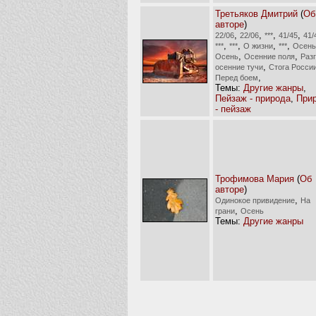
Третьяков Дмитрий
(
Об
авторе
)
,
,
,
,
22/06
22/06
***
41/45
41/
,
,
,
,
***
***
О жизни
***
Осень
,
,
Осень
Осенние поля
Раз
,
осенние тучи
Стога Росси
,
Перед боем
Темы:
Другие жанры
,
Пейзаж - природа
,
При
- пейзаж
Трофимова Мария
(
Об
авторе
)
,
Одинокое привидение
На
,
грани
Осень
Темы:
Другие жанры