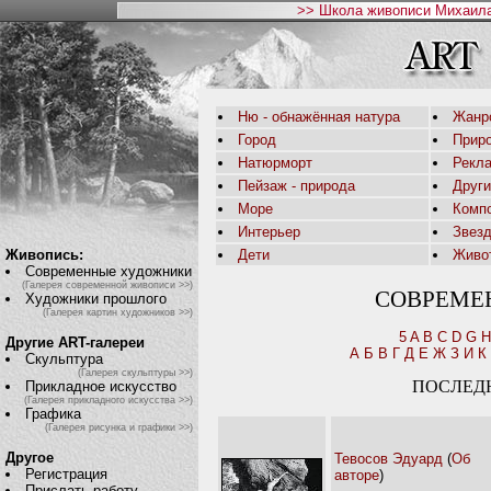
>> Школа живописи Михаила
Ню - обнажённая натура
Жанр
Город
Приро
Натюрморт
Рекл
Пейзаж - природа
Друг
Море
Комп
Интерьер
Звез
Живопись:
Дети
Живо
Современные художники
(Галерея современной живописи >>)
СОВРЕМЕ
Художники прошлого
(Галерея картин художников >>)
5
A
B
C
D
G
H
Другие ART-галереи
А
Б
В
Г
Д
Е
Ж
З
И
К
Скульптура
(Галерея скульптуры >>)
ПОСЛЕД
Прикладное искусство
(Галерея прикладного искусства >>)
Графика
(Галерея рисунка и графики >>)
Другое
Тевосов Эдуард
(
Об
Регистрация
авторе
)
Прислать работу