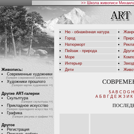
>> Школа живописи Михаила
Ню - обнажённая натура
Жанр
Город
Приро
Натюрморт
Рекл
Пейзаж - природа
Друг
Море
Комп
Интерьер
Звез
Живопись:
Дети
Живо
Современные художники
(Галерея современной живописи >>)
СОВРЕМЕ
Художники прошлого
(Галерея картин художников >>)
5
A
B
C
D
G
H
Другие ART-галереи
А
Б
В
Г
Д
Е
Ж
З
И
К
Скульптура
(Галерея скульптуры >>)
ПОСЛЕД
Прикладное искусство
(Галерея прикладного искусства >>)
Графика
(Галерея рисунка и графики >>)
Другое
Регистрация
Прислать работу