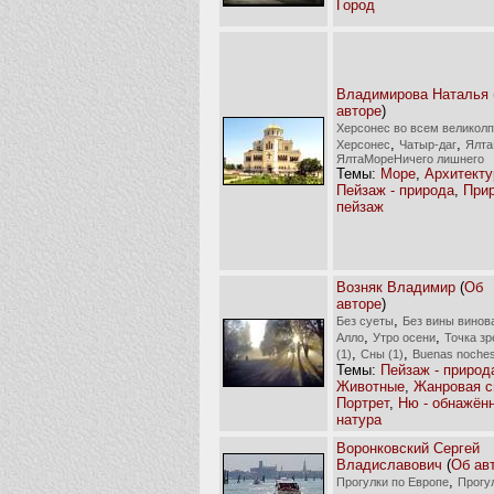
Город
Владимирова Наталья
авторе
)
Херсонес во всем великол
,
,
Херсонес
Чатыр-даг
Ялт
ЯлтаМореНичего лишнего
Темы:
Море
,
Архитекту
Пейзаж - природа
,
Прир
пейзаж
Возняк Владимир
(
Об
авторе
)
,
Без суеты
Без вины винов
,
,
Алло
Утро осени
Точка зр
,
,
(1)
Сны (1)
Buenas noche
Темы:
Пейзаж - природ
Животные
,
Жанровая с
Портрет
,
Ню - обнажён
натура
Воронковский Сергей
Владиславович
(
Об ав
,
Прогулки по Европе
Прогу