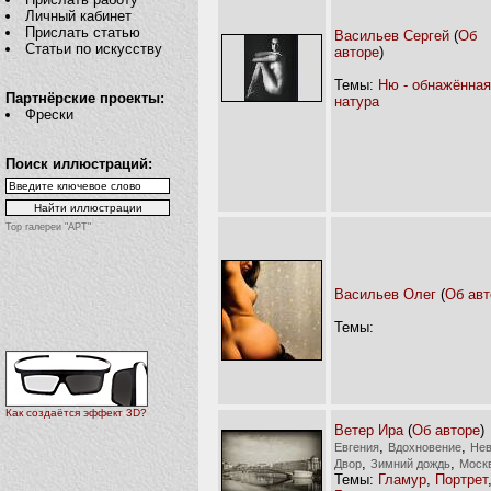
Личный кабинет
Прислать статью
Васильев Сергей
(
Об
Статьи по искусству
авторе
)
Темы:
Ню - обнажённая
Партнёрские проекты:
натура
Фрески
Поиск иллюстраций:
Top галереи "АРТ"
Васильев Олег
(
Об авт
Темы:
Как создаётся эффект 3D?
Ветер Ира
(
Об авторе
)
,
,
Евгения
Вдохновение
Не
,
,
Двор
Зимний дождь
Моск
Темы:
Гламур
,
Портрет