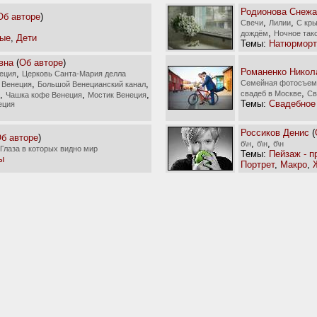
Родионова Снежа
Об авторе
)
,
,
Cвечи
Лилии
С кр
,
дождём
Ночное так
ые
,
Дети
Темы:
Натюрморт
вна
(
Об авторе
)
Романенко Никол
,
неция
Церковь Санта-Мария делла
,
,
Семейная фотосъем
 Венеция
Большой Венецианский канал
,
,
,
,
свадеб в Москве
Св
Чашка кофе Венеция
Мостик Венеция
Темы:
Свадебное
еция
Россиков Денис
(
б авторе
)
,
,
б\н
б\н
б\н
Глаза в которых видно мир
Темы:
Пейзаж - п
ы
Портрет
,
Макро
,