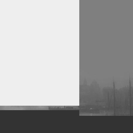
рофессиональных фотографов.
 макро, авто, гламур, фото свадеб и др.