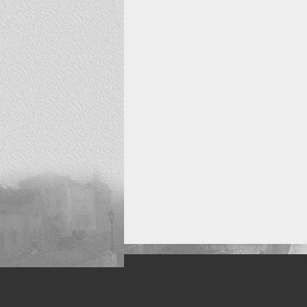
Искусство, живопись и фото
Жанры: Пейзаж, портрет, ню, природа, м