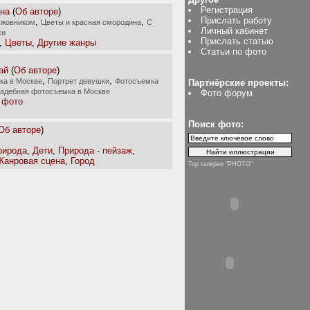
Регистрация
на
(
Об авторе
)
Прислать работу
,
,
ыжовником
Цветы и красная смородина
С
Личный кабинет
си
Прислать статью
,
Цветы
,
Другие жанры
Статьи по фото
ай
(
Об авторе
)
,
,
ка в Москве
Портрет девушки
Фотосъемка
Партнёрские проекты:
адебная фотосъемка в Москве
Фото форум
 фото
Поиск фото:
Об авторе
)
рирода
,
Дети
,
Природа - пейзаж
,
Жанровая сцена
,
Город
Top галереи "PHOTO"