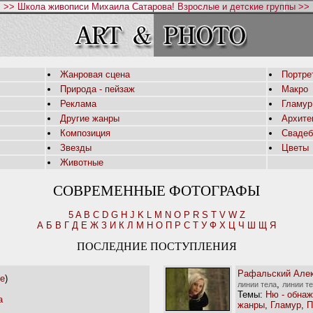
>> Школа живописи Михаила Сатарова! Взрослые и детские группы >>
Жанровая сцена
Портре
Природа - пейзаж
Макро
Реклама
Гламур
Другие жанры
Архите
Композиция
Свадеб
Звезды
Цветы
Животные
СОВРЕМЕННЫЕ ФОТОГРАФЫ
5
A
B
C
D
G
H
J
K
L
M
N
O
P
R
S
T
V
W
Z
А
Б
В
Г
Д
Е
Ж
З
И
К
Л
М
Н
О
П
Р
С
Т
У
Ф
Х
Ц
Ч
Ш
Щ
Я
ПОСЛЕДНИЕ ПОСТУПЛЕНИЯ
Рафальский Але
ре
)
,
линии тела
линии т
Темы:
Ню - обнаж
а
жанры
,
Гламур
,
П