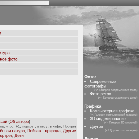
т
ктура
ное фото
Фото:
Современные
фотографы
(<< Галерея современного фото)
Фото ретро
(<< Галереи старинного фото)
Графика
Компьютерная графика
(<< Галерея компьютерной графики)
3D-моделирование
ксей
(
Об авторе
)
(<< Галерея 3D-моделей)
,
,
,
,
,
,
Другое
ела
утро
F1
портрет
в лесу
в кафе
Портрет
ённая натура
,
Пейзаж - природа
,
Другие
(<< Другие фотогалереи)
ортрет
,
Дети
Другое