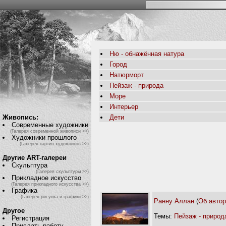
Ню - обнажённая натура
Город
Натюрморт
Пейзаж - природа
Море
Интерьер
Живопись:
Дети
Современные художники
(Галерея современной живописи >>)
Художники прошлого
(Галерея картин художников >>)
Другие ART-галереи
Скульптура
(Галерея скульптуры >>)
Прикладное искусство
(Галерея прикладного искусства >>)
Графика
(Галерея рисунка и графики >>)
Ранну Аллан
(
Об авто
Другое
Темы:
Пейзаж - природ
Регистрация
Прислать работу