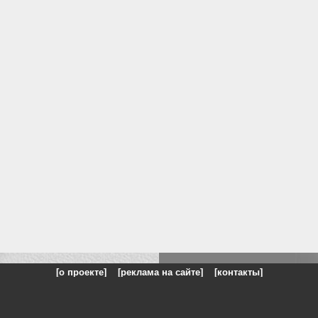
[о проекте]
[реклама на сайте]
[контакты]
: на сайте представлены галереи картин и фотографий художников и п
одели, реклама, панорамы, чёрно белое фото, море, фэнтази, натюрморт,