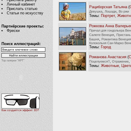
Личный кабинет
Рациборская Татьяна
(
Прислать статью
,
,
Девушка
Лошади
Во ржи
Статьи по искусству
Темы:
Портрет
,
Животн
Рожкова Анна Валерье
Партнёрские проекты:
Фрески
Причал для гондольера Ве
,
Салюте Венеция
Пристань
,
Башня
Романтика Венеция
Колокольня Сан-Марко Вен
Поиск иллюстраций:
Темы:
Город
Романова Анастасия
(
О
,
,
Top галереи "АРТ"
Поцелуемся?
Отражение
Темы:
Животные
,
Цвет
Как создаётся эффект 3D?