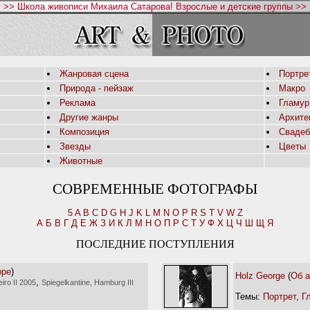
>> Школа живописи Михаила Сатарова! Взрослые и детские группы >>
Жанровая сцена
Портре
Природа - пейзаж
Макро
Реклама
Гламур
Другие жанры
Архите
Композиция
Свадеб
Звезды
Цветы
Животные
СОВРЕМЕННЫЕ ФОТОГРАФЫ
5
A
B
C
D
G
H
J
K
L
M
N
O
P
R
S
T
V
W
Z
А
Б
В
Г
Д
Е
Ж
З
И
К
Л
М
Н
О
П
Р
С
Т
У
Ф
Х
Ц
Ч
Ш
Щ
Я
ПОСЛЕДНИЕ ПОСТУПЛЕНИЯ
оре
)
Holz George
(
Об а
,
iro II 2005
Spiegelkantine, Hamburg III
Темы:
Портрет
,
Г