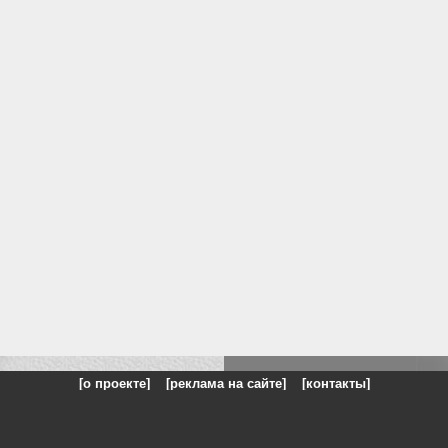
[о проекте]
[реклама на сайте]
[контакты]
: на сайте представлены галереи картин и фотографий художников и п
одели, реклама, панорамы, чёрно белое фото, море, фэнтази, натюрморт,