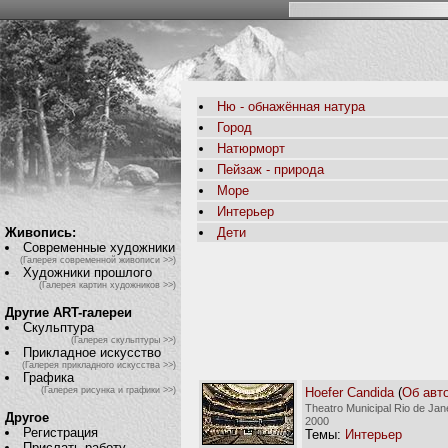
Ню - обнажённая натура
Город
Натюрморт
Пейзаж - природа
Море
Интерьер
Живопись:
Дети
Современные художники
(Галерея современной живописи >>)
Художники прошлого
(Галерея картин художников >>)
Другие ART-галереи
Скульптура
(Галерея скульптуры >>)
Прикладное искусство
(Галерея прикладного искусства >>)
Графика
Hoefer Candida
(
Об авт
(Галерея рисунка и графики >>)
Theatro Municipal Rio de Jane
Другое
2000
Регистрация
Темы:
Интерьер
Прислать работу