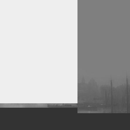
рофессиональных фотографов.
 макро, авто, гламур, фото свадеб и др.