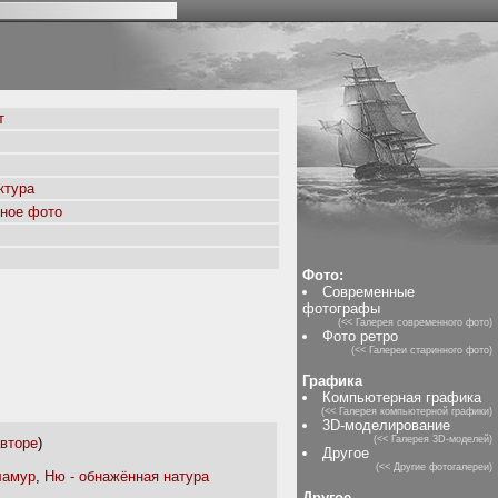
т
ктура
ное фото
Фото:
Современные
фотографы
(<< Галерея современного фото)
Фото ретро
(<< Галереи старинного фото)
Графика
Компьютерная графика
(<< Галерея компьютерной графики)
3D-моделирование
(<< Галерея 3D-моделей)
вторе
)
Другое
(<< Другие фотогалереи)
ламур
,
Ню - обнажённая натура
Другое