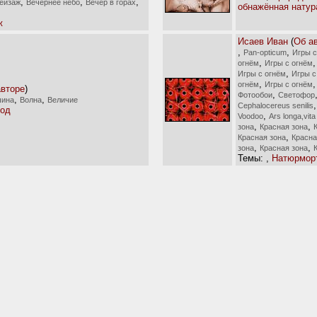
,
,
,
ейзаж
Вечернее небо
Вечер в горах
обнажённая натур
ж
Исаев Иван
(
Об а
,
,
Pan-opticum
Игры с
,
огнём
Игры с огнём
,
Игры с огнём
Игры с
,
огнём
Игры с огнём
авторе
)
,
Фотообои
Светофор
,
,
ина
Волна
Величие
Cephalocereus senilis
род
,
Voodoo
Ars longa,vita
,
,
зона
Красная зона
,
Красная зона
Красна
,
,
зона
Красная зона
Темы:
,
Натюрмор