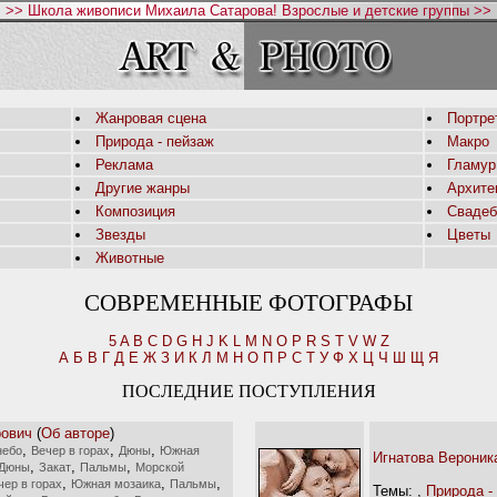
>> Школа живописи Михаила Сатарова! Взрослые и детские группы >>
Жанровая сцена
Портре
Природа - пейзаж
Макро
Реклама
Гламур
Другие жанры
Архите
Композиция
Свадеб
Звезды
Цветы
Животные
СОВРЕМЕННЫЕ ФОТОГРАФЫ
5
A
B
C
D
G
H
J
K
L
M
N
O
P
R
S
T
V
W
Z
А
Б
В
Г
Д
Е
Ж
З
И
К
Л
М
Н
О
П
Р
С
Т
У
Ф
Х
Ц
Ч
Ш
Щ
Я
ПОСЛЕДНИЕ ПОСТУПЛЕНИЯ
рович
(
Об авторе
)
,
,
,
небо
Вечер в горах
Дюны
Южная
Игнатова Вероник
,
,
,
Дюны
Закат
Пальмы
Морской
,
,
,
чер в горах
Южная мозаика
Пальмы
Темы:
,
Природа -