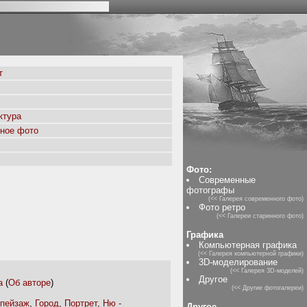
т
ктура
ное фото
Фото:
Современные
фотографы
(<< Галерея современного фото)
Фото ретро
(<< Галереи старинного фото)
Графика
Компьютерная графика
(<< Галерея компьютерной графики)
3D-моделирование
(<< Галерея 3D-моделей)
Другое
а
(
Об авторе
)
(<< Другие фотогалереи)
 пейзаж
,
Город
,
Портрет
,
Ню -
Другое