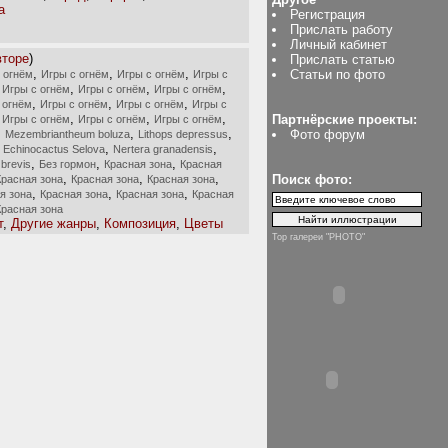
а
Регистрация
Прислать работу
Личный кабинет
вторе
)
Прислать статью
,
,
,
Статьи по фото
 огнём
Игры с огнём
Игры с огнём
Игры с
,
,
,
,
Игры с огнём
Игры с огнём
Игры с огнём
,
,
,
 огнём
Игры с огнём
Игры с огнём
Игры с
,
,
,
,
Партнёрские проекты:
Игры с огнём
Игры с огнём
Игры с огнём
,
,
,
Фото форум
Mezembriantheum boluza
Lithops depressus
,
,
,
Echinocactus Selova
Nertera granadensis
,
,
,
 brevis
Без гормон
Красная зона
Красная
,
,
,
Поиск фото:
Красная зона
Красная зона
Красная зона
,
,
,
я зона
Красная зона
Красная зона
Красная
Красная зона
т
,
Другие жанры
,
Композиция
,
Цветы
Top галереи "PHOTO"