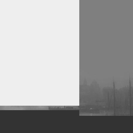
рофессиональных фотографов.
 макро, авто, гламур, фото свадеб и др.