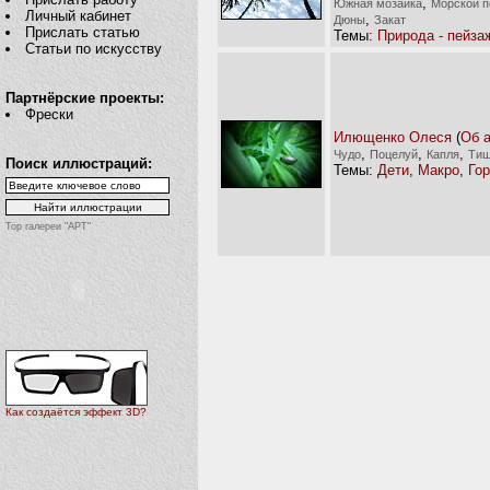
,
Южная мозаика
Морской п
Личный кабинет
,
Дюны
Закат
Прислать статью
Темы:
Природа - пейза
Статьи по искусству
Партнёрские проекты:
Фрески
Илющенко Олеся
(
Об 
,
,
,
Чудо
Поцелуй
Капля
Тиш
Поиск иллюстраций:
Темы:
Дети
,
Макро
,
Го
Top галереи "АРТ"
Как создаётся эффект 3D?