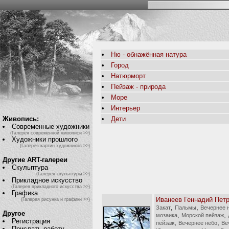
Ню - обнажённая натура
Город
Натюрморт
Пейзаж - природа
Море
Интерьер
Живопись:
Дети
Современные художники
(Галерея современной живописи >>)
Художники прошлого
(Галерея картин художников >>)
Другие ART-галереи
Скульптура
(Галерея скульптуры >>)
Прикладное искусство
(Галерея прикладного искусства >>)
Графика
Иванеев Геннадий Пет
(Галерея рисунка и графики >>)
,
,
Закат
Пальмы
Вечернее 
Другое
,
,
мозаика
Морской пейзаж
Регистрация
,
,
пейзаж
Вечернее небо
Ве
Прислать работу