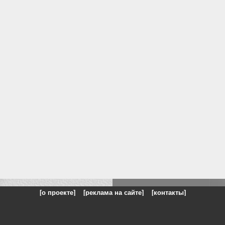
[о проекте]
[реклама на сайте]
[контакты]
: на сайте представлены галереи картин и фотографий художников и п
одели, реклама, панорамы, чёрно белое фото, море, фэнтази, натюрморт,