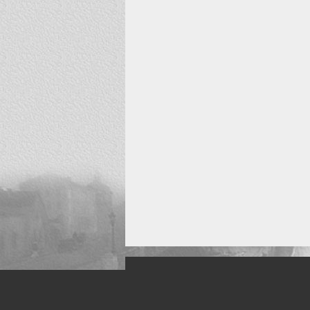
Искусство, живопись и фото
Жанры: Пейзаж, портрет, ню, природа, м