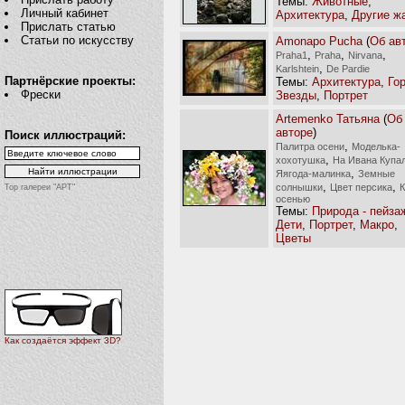
Темы:
Животные
,
Личный кабинет
Архитектура
,
Другие ж
Прислать статью
Статьи по искусству
Amonapo Pucha
(
Об ав
,
,
,
Praha1
Praha
Nirvana
,
Karlshtein
De Pardie
Партнёрские проекты:
Темы:
Архитектура
,
Го
Фрески
Звезды
,
Портрет
Artemenko Татьяна
(
Об
авторе
)
Поиск иллюстраций:
,
Палитра осени
Моделька-
,
хохотушка
На Ивана Купа
,
Яягода-малинка
Земные
,
,
солнышки
Цвет персика
К
Top галереи "АРТ"
осенью
Темы:
Природа - пейза
Дети
,
Портрет
,
Макро
,
Цветы
Как создаётся эффект 3D?