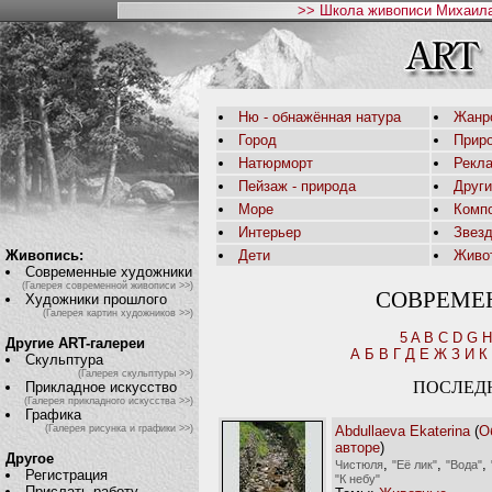
>> Школа живописи Михаила
Ню - обнажённая натура
Жанр
Город
Приро
Натюрморт
Рекл
Пейзаж - природа
Друг
Море
Комп
Интерьер
Звез
Живопись:
Дети
Живо
Современные художники
(Галерея современной живописи >>)
СОВРЕМЕ
Художники прошлого
(Галерея картин художников >>)
5
A
B
C
D
G
H
Другие ART-галереи
А
Б
В
Г
Д
Е
Ж
З
И
К
Скульптура
(Галерея скульптуры >>)
ПОСЛЕД
Прикладное искусство
(Галерея прикладного искусства >>)
Графика
Abdullaeva Ekaterina
(
О
(Галерея рисунка и графики >>)
авторе
)
Другое
,
,
,
Чистюля
"Её лик"
"Вода"
Регистрация
"К небу"
Прислать работу