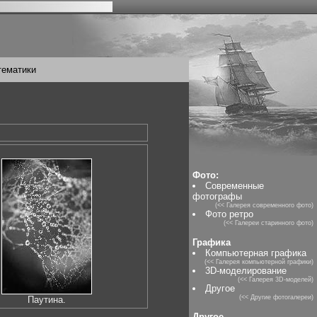
тематики
Фото:
Современные
фотографы
(<< Галерея современного фото)
Фото ретро
(<< Галереи старинного фото)
Графика
Компьютерная графика
(<< Галерея компьютерной графики)
3D-моделирование
(<< Галерея 3D-моделей)
Другое
(<< Другие фотогалереи)
Паутина.
Другое