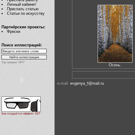
Личный кабинет
Прислать статью
Статьи по искусству
Партнёрские проекты:
Фрески
Поиск иллюстраций:
Top галереи "АРТ"
Осень.
e-mail:
evgenya_f@mail.ru
Как создаётся эффект 3D?