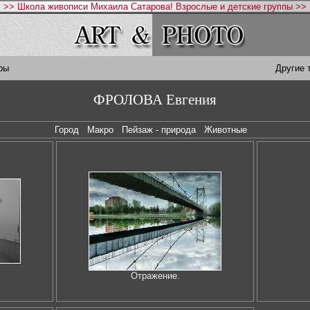
>> Школа живописи Михаила Сатарова! Взрослые и детские группы >>
ры
Другие 
ФРОЛОВА Евгения
Город
Макро
Пейзаж - природа
Животные
Отражение.