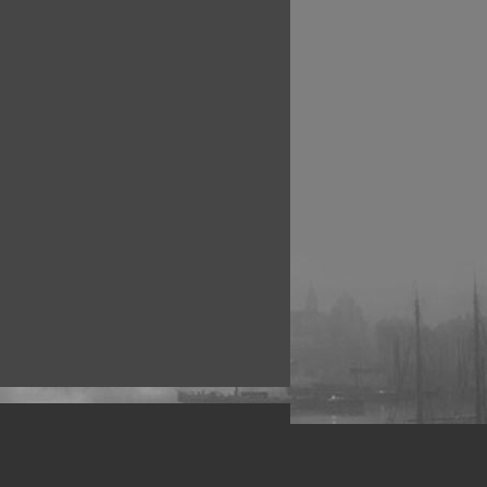
рофессиональных фотографов.
 макро, авто, гламур, фото свадеб и др.