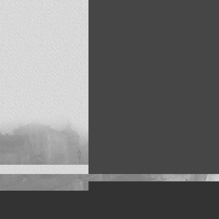
Искусство, живопись и фото
Жанры: Пейзаж, портрет, ню, природа, м