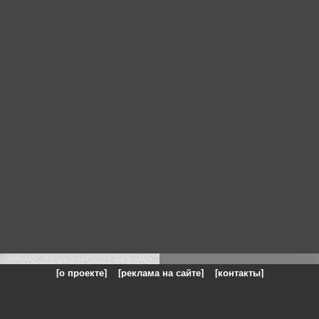
[о проекте]
[реклама на сайте]
[контакты]
: на сайте представлены галереи картин и фотографий художников и п
одели, реклама, панорамы, чёрно белое фото, море, фэнтази, натюрморт,