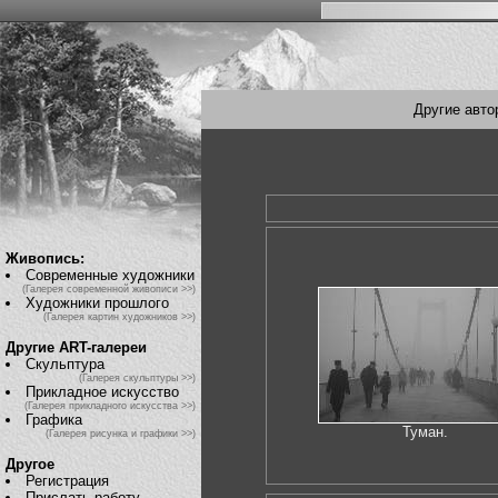
Другие авто
Живопись:
Современные художники
(Галерея современной живописи >>)
Художники прошлого
(Галерея картин художников >>)
Другие ART-галереи
Скульптура
(Галерея скульптуры >>)
Прикладное искусство
(Галерея прикладного искусства >>)
Графика
Туман.
(Галерея рисунка и графики >>)
Другое
Регистрация
Прислать работу