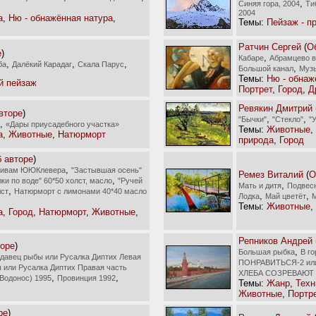
,
Синяя гора, 2004
Ти
2004
а
,
Ню - обнажённая натура
,
Темы:
Пейзаж - п
Ратчин Сергей
(
О
е
)
,
Кабаре
Абрамцево в
,
,
,
ба
Далёкий Карадаг
Скала Парус
,
Большой канал
Музы
Темы:
Ню - обнаж
й пейзаж
Портрет
,
Город
,
Д
Ревякин Дмитрий
вторе
)
,
,
"Бычки"
"Стекло"
"
,
«Дары приусадебного участка»
Темы:
Животные
,
а
,
Животные
,
Натюрморт
природа
,
Город
 авторе
)
,
отивам ЮЮКлевера
"Застывшая осень"
Ремез Виталий
(
О
,
ки по воде" 60*50 холст, масло
"Ручей
,
Мать и дитя
Подвес
,
лст
Натюрморт с лимонами 40*40 масло
,
,
Лодка
Май цветёт
М
Темы:
Животные
,
а
,
Город
,
Натюрморт
,
Животные
,
Репников Андрей
торе
)
,
Большая рыбка
В г
давец рыбы или Русалка Диптих Левая
ПОНРАВИТЬСЯ-2 или 
 или Русалка Диптих Правая часть
ХЛЕБА СОЗРЕВАЮТ 
,
,
Водонос) 1995
Провинция 1992
Темы:
Жанр
,
Техн
Животные
,
Портр
ре
)