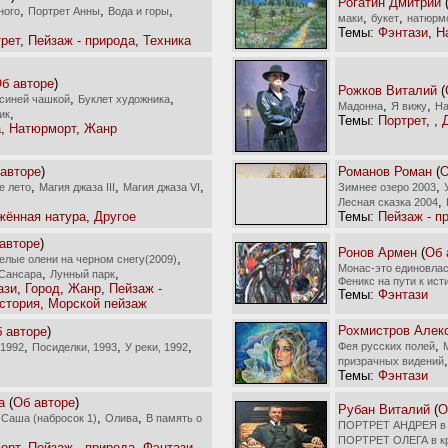
Рогатин Дмитрий
,
,
,
ного
Портрет Анны
Вода и горы
,
,
маки
букет
натюрмо
Темы:
Фэнтази
,
Н
рет
,
Пейзаж - природа
,
Техника
б авторе
)
Рожков Виталий
(
,
,
 синей чашкой
Буклет художника
,
,
Мадонна
Я вижу
На
,
ик
Темы:
Портрет
,
,
а
,
Натюрморт
,
Жанр
авторе
)
Романов Роман
(
О
,
,
,
,
е лето
Магия джаза ІІІ
Магия джаза VI
Зимнее озеро 2003
,
Лесная сказка 2004
жённая натура
,
Другое
Темы:
Пейзаж - п
авторе
)
Ронов Армен
(
Об 
,
елые олени на черном снегу(2009)
Монас-это единовлас
,
,
Сансара
Лунный парк
Феникс на пути к ист
ази
,
Город
,
Жанр
,
Пейзаж -
Темы:
Фэнтази
стория
,
Морской пейзаж
Рохмистров Алек
 авторе
)
,
,
,
,
Фея русских полей
 1992
Посиделки, 1993
У реки, 1992
призрачных видений
Темы:
Фэнтази
а
(
Об авторе
)
Рубан Виталий
(
О
,
,
,
Саша (набросок 1)
Олива
В память о
ПОРТРЕТ АНДРЕЯ в 
ПОРТРЕТ ОЛЕГА в к
орт
,
Пейзаж - природа
,
Фэнтази
,