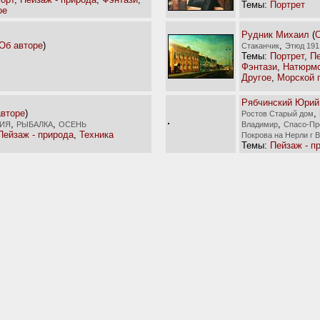
Темы:
Портрет
ое
Рудник Михаил
(
О
Об авторе
)
,
Стаканчик
Этюд 191
Темы:
Портрет
,
Пе
Фэнтази
,
Натюрм
Другое
,
Морской 
Рябчинский Юрий
авторе
)
,
Ростов Старый дом
,
,
,
ИЯ
РЫБАЛКА
ОСЕНЬ
Владимир
Спасо-Пр
Пейзаж - природа
,
Техника
Покрова на Нерли г 
Темы:
Пейзаж - п