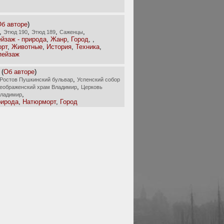
б авторе
)
,
,
,
,
Этюд 190
Этюд 189
Саженцы
йзаж - природа
,
Жанр
,
Город
,
,
орт
,
Животные
,
История
,
Техника
,
пейзаж
(
Об авторе
)
,
Ростов Пушкинский бульвар
Успенский собор
,
еображенский храм Владимир
Церковь
,
Владимир
рирода
,
Натюрморт
,
Город