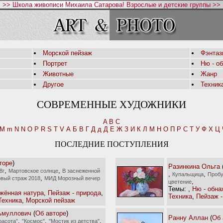
>> Школа живописи Михаила Сатарова! Взрослые и детские группы >>
Морской пейзаж
Фэнтаз
Портрет
Ню - о
Животные
Жанр
Другое
Техник
СОВРЕМЕННЫЕ ХУДОЖНИКИ
A
B
C
M
m
N
N
O
P
R
S
T
V
А
Б
В
Г
Д
д
Д
Е
Ж
З
И
К
Л
М
Н
О
П
Р
С
Т
У
Ф
Х
Ц
ПОСЛЕДНИЕ ПОСТУПЛЕНИЯ
торе
)
Разинкина Ольга
,
,
8г
Мартовское солнце
В заснеженной
,
,
Купальщица
Проб
,
овый страж 2018
МИД Морозный вечер
,
цветение
Темы:
,
Ню - обна
ажённая натура
,
Пейзаж - природа
,
Техника
,
Пейзаж -
Техника
,
Морской пейзаж
ьмуллович
(
Об авторе
)
Ранну Аллан
(
Об 
,
,
,
расота"
"Космос"
"Мостик из детства"