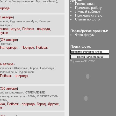
бет Утро Весна (княжество Мустанг-Непал),
Регистрация
Прислать работу
рирода
Личный кабинет
Прислать статью
б авторе
)
Статьи по фото
,
,
есной
Художник и его Муза
Венеция,
,
ка звучит
ённая натура
,
Пейзаж - природа
,
Партнёрские проекты:
ругое
Фото форум
(
Об авторе
)
,
У костра"
Поиск фото:
Натюрморт
,
,
Портрет
,
Пейзаж -
Top галереи "PHOTO"
б авторе
)
,
ной мост в Шмаковке
Апрель Половодье
айский день Под вишней
Пейзаж - природа
(
Об авторе
)
,
ород за конфетами
СТРЕМЛЕНИЕ
,
,
как куры нессуццо! 2009г
В МЕЧТАХ2009г
,
2009г
ика
,
Пейзаж - природа
,
Город
,
Другое
,
ет