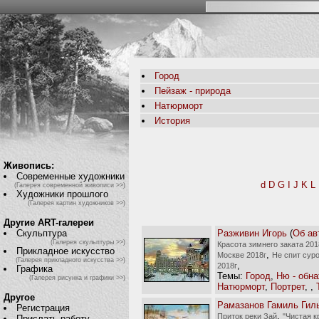
Город
Пейзаж - природа
Натюрморт
История
Живопись:
Современные художники
d
D
G
I
J
K
L
(Галерея современной живописи >>)
Художники прошлого
(Галерея картин художников >>)
Другие ART-галереи
Разживин Игорь
(
Об ав
Скульптура
(Галерея скульптуры >>)
Красота зимнего заката 201
Прикладное искусство
,
Москве 2018г
Не спит сур
(Галерея прикладного искусства >>)
,
2018г
Графика
Темы:
Город
,
Ню - обн
(Галерея рисунка и графики >>)
Натюрморт
,
Портрет
,
,
Другое
Рамазанов Гамиль Гил
Регистрация
,
Приток реки Зай
"Чистая к
Прислать работу