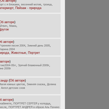
(
Об авторе
)
,
,
,
рт с я блоками
весенний мотив
троица
атюрморт
,
Пейзаж - природа
Об авторе
)
,
,
йтвич
Мама
Другое
б авторе
)
,
,
Утренняя песня 2004
Зимний день 2005
Карина 2004
рирода
,
Животные
,
Портрет
авторе
)
,
,
тие2004-05гг
Зрячий блаженный 2009г
ине 2009г
сандр
(
Об авторе
)
,
,
Магия южных цветов
Зимняя сказка
Долина
,
Ангел детских снов
б авторе
)
,
,
кабинете
ПОРТРЕТ СЕРГЕЯ у колодца
,
ресле
ПОРТРЕТ АНДРЕЯ в образе Аль Пачино