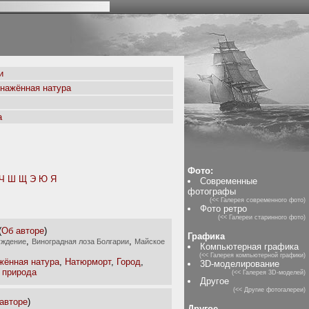
и
бнажённая натура
а
Фото:
Ч
Ш
Щ
Э
Ю
Я
Современные
фотографы
(<< Галерея современного фото)
Фото ретро
(<< Галереи старинного фото)
(
Об авторе
)
Графика
,
,
уждение
Виноградная лоза Болгарии
Майское
Компьютерная графика
(<< Галерея компьютерной графики)
жённая натура
,
Натюрморт
,
Город
,
3D-моделирование
 природа
(<< Галерея 3D-моделей)
Другое
(<< Другие фотогалереи)
авторе
)
Другое