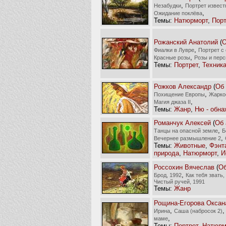
,
Незабудки
Портрет извест
,
Ожидание поклёва
Темы:
Натюрморт
,
Порт
Рожанский Анатолий
(
О
,
Фиалки в Лувре
Портрет с
,
Красные розы
Розы и перс
Темы:
Портрет
,
Техник
Рожков Александр
(
Об 
,
Похищение Европы
Жарко
,
Магия джаза II
Темы:
Жанр
,
Ню - обна
Романчук Алексей
(
Об 
,
Танцы на опасной земле
Б
,
Вечернее размышление 2
Темы:
Животные
,
Фэнт
природа
,
Натюрморт
,
И
Россохин Вячеслав
(
Об
,
Брод, 1992
Как тебя звать,
Чистый ручей, 1991
Темы:
Жанр
Рощина-Егорова Оксан
,
Ирина
Саша (набросок 2)
,
маме
Темы:
Портрет
,
Натюрм