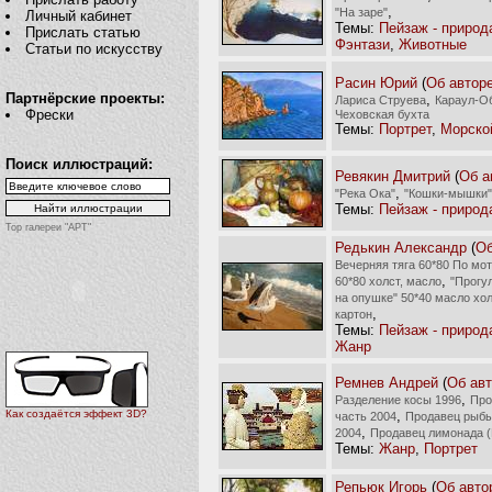
,
"На заре"
Личный кабинет
Темы:
Пейзаж - природ
Прислать статью
Фэнтази
,
Животные
Статьи по искусству
Расин Юрий
(
Об автор
Партнёрские проекты:
,
Лариса Струева
Караул-О
Фрески
Чеховская бухта
Темы:
Портрет
,
Морско
Поиск иллюстраций:
Ревякин Дмитрий
(
Об а
,
"Река Ока"
"Кошки-мышки"
Темы:
Пейзаж - природ
Top галереи "АРТ"
Редькин Александр
(
Об
Вечерняя тяга 60*80 По м
,
60*80 холст, масло
"Прогул
на опушке" 50*40 масло хо
,
картон
Темы:
Пейзаж - природ
Жанр
Ремнев Андрей
(
Об ав
,
Разделение косы 1996
Про
,
Как создаётся эффект 3D?
часть 2004
Продавец рыбы
,
2004
Продавец лимонада (
Темы:
Жанр
,
Портрет
Репьюк Игорь
(
Об авто