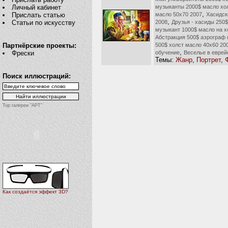
музыканты 2000$ масло хол
Личный кабинет
,
масло 50х70 2007
Хасидск
Прислать статью
,
2008
Друзья - хасиды 250$
Статьи по искусству
музыкант 1000$ масло на х
Абстракция 500$ аэрограф 
500$ холст масло 40х60 20
Партнёрские проекты:
,
обучение
Веселье в еврей
Фрески
Темы:
Жанр
,
Портрет
,
Поиск иллюстраций:
Top галереи "АРТ"
Как создаётся эффект 3D?