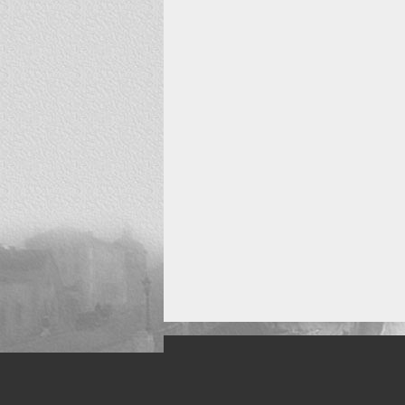
Искусство, живопись и фото
Жанры: Пейзаж, портрет, ню, природа, м