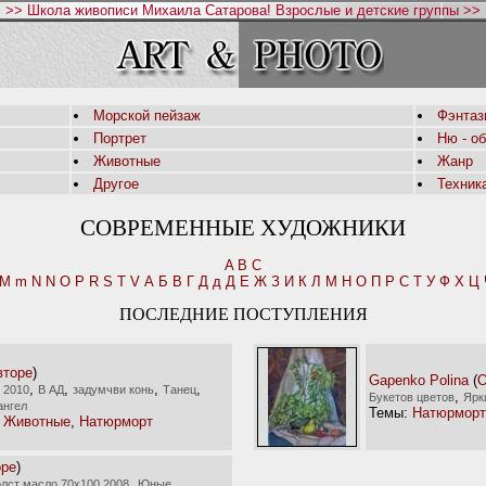
>> Школа живописи Михаила Сатарова! Взрослые и детские группы >>
Морской пейзаж
Фэнтаз
Портрет
Ню - о
Животные
Жанр
Другое
Техник
СОВРЕМЕННЫЕ ХУДОЖНИКИ
A
B
C
M
m
N
N
O
P
R
S
T
V
А
Б
В
Г
Д
д
Д
Е
Ж
З
И
К
Л
М
Н
О
П
Р
С
Т
У
Ф
Х
Ц
ПОСЛЕДНИЕ ПОСТУПЛЕНИЯ
вторе
)
Gapenko Polina
(
О
,
,
,
,
,
2010
В АД
задумчви конь
Танец
,
Букетов цветов
Ярк
ангел
Темы:
Натюрморт
,
Животные
,
Натюрморт
оре
)
,
лст масло 70х100 2008
Юные