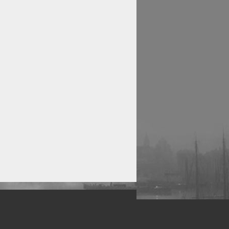
рофессиональных фотографов.
 макро, авто, гламур, фото свадеб и др.