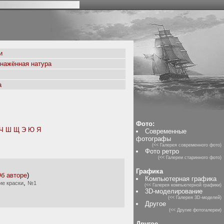
и
бнажённая натура
а
Фото:
Ч
Ш
Щ
Э
Ю
Я
Современные
фотографы
(<< Галерея современного фото)
Фото ретро
(<< Галереи старинного фото)
Графика
б авторе
)
Компьютерная графика
,
ие краски
№1
(<< Галерея компьютерной графики)
3D-моделирование
(<< Галерея 3D-моделей)
Другое
(<< Другие фотогалереи)
Другое