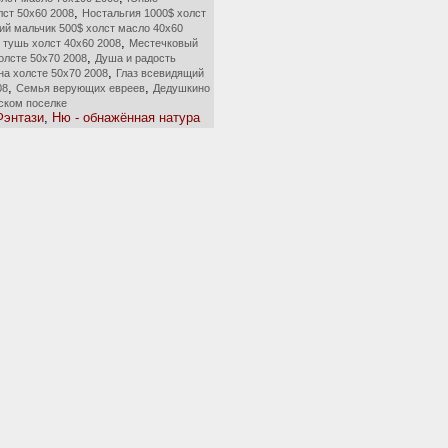
,
ст 50х60 2008
Ностальгия 1000$ холст
ий мальчик 500$ холст масло 40х60
,
 тушь холст 40х60 2008
Местечковый
,
олсте 50х70 2008
Душа и радость
,
на холсте 50х70 2008
Глаз всевидящий
,
,
08
Семья верующих евреев
Дедушкино
ском поселке
Фэнтази
,
Ню - обнажённая натура