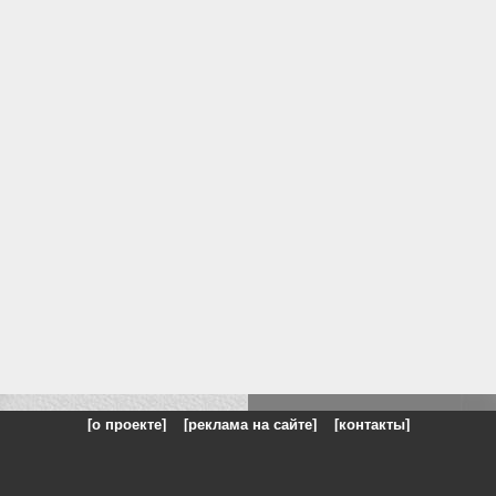
[о проекте]
[реклама на сайте]
[контакты]
: на сайте представлены галереи картин и фотографий художников и п
одели, реклама, панорамы, чёрно белое фото, море, фэнтази, натюрморт,