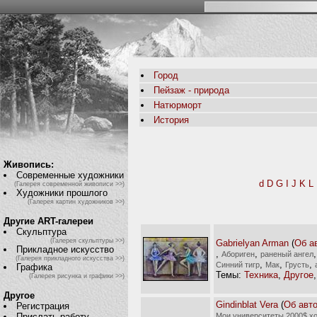
Город
Пейзаж - природа
Натюрморт
История
Живопись:
Современные художники
d
D
G
I
J
K
L
(Галерея современной живописи >>)
Художники прошлого
(Галерея картин художников >>)
Другие ART-галереи
Скульптура
(Галерея скульптуры >>)
Gabrielyan Arman
(
Об а
Прикладное искусство
,
,
Абориген
раненый ангел
(Галерея прикладного искусства >>)
,
,
,
Синний тигр
Мак
Грусть
Графика
Темы:
Техника
,
Другое
(Галерея рисунка и графики >>)
Другое
Gindinblat Vera
(
Об авт
Регистрация
Мои университеты 2000$ хо
Прислать работу