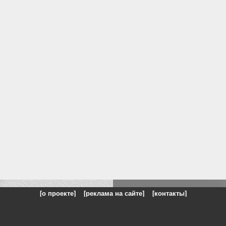
[о проекте]
[реклама на сайте]
[контакты]
: на сайте представлены галереи картин и фотографий художников и п
одели, реклама, панорамы, чёрно белое фото, море, фэнтази, натюрморт,