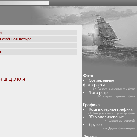
и
бнажённая натура
а
Фото:
Ч
Ш
Щ
Э
Ю
Я
Современные
фотографы
(<< Галерея современного фото)
Фото ретро
(<< Галереи старинного фото)
Графика
Компьютерная графика
(<< Галерея компьютерной графики)
3D-моделирование
(<< Галерея 3D-моделей)
Другое
(<< Другие фотогалереи)
Другое