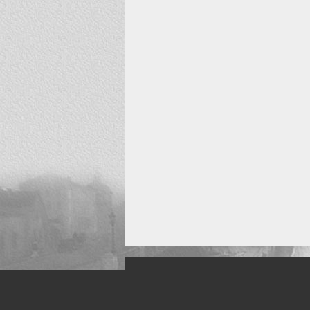
Искусство, живопись и фото
Жанры: Пейзаж, портрет, ню, природа, м