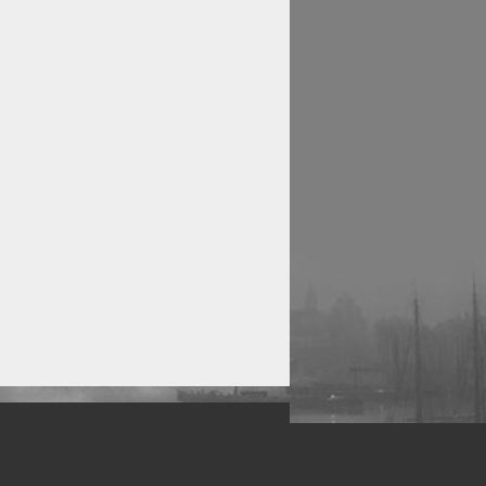
рофессиональных фотографов.
 макро, авто, гламур, фото свадеб и др.