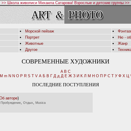
>> Школа живописи Михаила Сатарова! Взрослые и детские группы >>
Морской пейзаж
Фэнтаз
Портрет
Ню - о
Животные
Жанр
Другое
Техник
СОВРЕМЕННЫЕ ХУДОЖНИКИ
A
B
C
M
m
N
N
O
P
R
S
T
V
А
Б
В
Г
Д
д
Д
Е
Ж
З
И
К
Л
М
Н
О
П
Р
С
Т
У
Ф
Х
Ц
ПОСЛЕДНИЕ ПОСТУПЛЕНИЯ
Об авторе
)
,
,
,
Пробуждение
Отдых
Musica