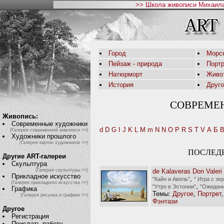
>> Школа живописи Михаила
Город
Морс
Пейзаж - природа
Порт
Натюрморт
Живо
История
Друг
СОВРЕМЕ
Живопись:
Современные художники
d
D
G
I
J
K
L
M
m
N
N
O
P
R
S
T
V
А
Б
(Галерея современной живописи >>)
Художники прошлого
(Галерея картин художников >>)
ПОСЛЕД
Другие ART-галереи
Скульптура
de Kalaveras Don Valeri
(Галерея скульптуры >>)
Прикладное искусство
,
"Кайн и Авель"
" Игра с зе
(Галерея прикладного искусства >>)
,
"Утро в Эстонии"
"Ожидани
Графика
Темы:
Другое
,
Портрет
(Галерея рисунка и графики >>)
Фэнтази
Другое
Регистрация
Прислать работу