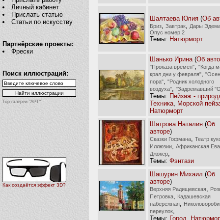
Личный кабинет
Прислать статью
Шалтаева Юлия
(
Об ав
Статьи по искусству
,
,
Бриз
Завтрак
Дары Эдем
Опус номер 2
Темы:
Натюрморт
Партнёрские проекты:
Фрески
Шанько Ирина
(
Об авт
,
"Проказа времен"
"Когда м
Поиск иллюстраций:
,
крал дни у февраля"
"Осе
,
пора"
"Родник холодного
,
воздуха"
"Задремавший "О
Темы:
Пейзаж - природ
Top галереи "АРТ"
Техника
,
Морской пейз
Натюрморт
Шатрова Наталия
(
Об
авторе
)
,
Сказки Гофмана
Театр кук
,
Иллюзии
Африканская Ева
,
Джокер
Темы:
Фэнтази
Шашурин Михаил
(
Об
авторе
)
Как создаётся эффект 3D?
,
Верхняя Радищевская
Роз
,
Петровка
Кадашевская
,
набережная
Николовороби
,
переулок
Темы:
Город
,
Натюрмо