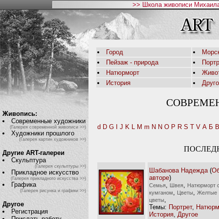
>> Школа живописи Михаила
Город
Морс
Пейзаж - природа
Порт
Натюрморт
Живо
История
Друг
СОВРЕМЕ
Живопись:
Современные художники
d
D
G
I
J
K
L
M
m
N
N
O
P
R
S
T
V
А
Б
(Галерея современной живописи >>)
Художники прошлого
(Галерея картин художников >>)
ПОСЛЕД
Другие ART-галереи
Скульптура
(Галерея скульптуры >>)
Шабанова Надежда
(
О
Прикладное искусство
авторе
)
(Галерея прикладного искусства >>)
Графика
,
,
Семья
Швея
Натюрморт 
(Галерея рисунка и графики >>)
,
,
кумганом
Цветы
Желтые
,
цветы
Другое
Темы:
Портрет
,
Натюрм
Регистрация
История
,
Другое
Прислать работу