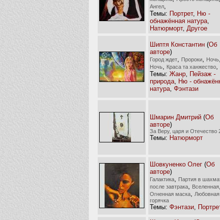
,
Ангел
Темы:
Портрет
,
Ню -
обнажённая натура
,
Натюрморт
,
Другое
Шиптя Константин
(
Об
авторе
)
,
,
Город ждет
Пророки
Ночь
,
,
Ночь
Краса та ханжество
Темы:
Жанр
,
Пейзаж -
природа
,
Ню - обнажён
натура
,
Фэнтази
Шмарин Дмитрий
(
Об
авторе
)
За Веру, царя и Отечество 
Темы:
Натюрморт
Шовкуненко Олег
(
Об
авторе
)
,
Галактика
Партия в шахма
,
после завтрака
Вселенная
,
Огненная маска
Любовная
горячка
Темы:
Фэнтази
,
Портре