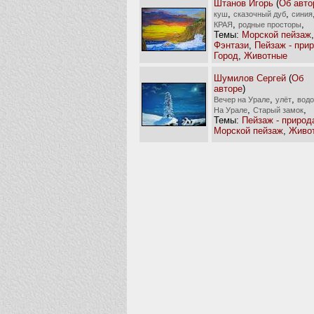
Штанов Игорь
(
Об авто
,
,
куш
сказочный дуб
синия
,
,
КРАЯ
родные просторы
Темы:
Морской пейзаж
,
Фэнтази
,
Пейзаж - при
Город
,
Животные
Шумилов Сергей
(
Об
авторе
)
,
,
Вечер на Урале
улёт
водо
,
,
На Урале
Старый замок
Темы:
Пейзаж - природ
Морской пейзаж
,
Живо