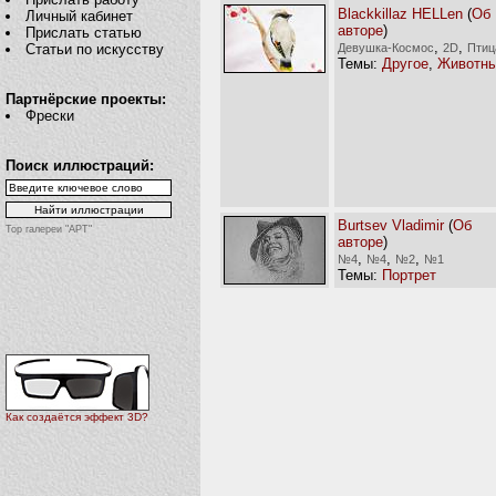
Blackkillaz HELLen
(
Об
Личный кабинет
авторе
)
Прислать статью
,
,
Девушка-Космос
2D
Птиц
Статьи по искусству
Темы:
Другое
,
Животн
Партнёрские проекты:
Фрески
Поиск иллюстраций:
Burtsev Vladimir
(
Об
Top галереи "АРТ"
авторе
)
,
,
,
№4
№4
№2
№1
Темы:
Портрет
Как создаётся эффект 3D?