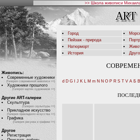
>> Школа живописи Михаила
Город
Морс
Пейзаж - природа
Порт
Натюрморт
Живо
История
Друг
СОВРЕМЕ
Живопись:
Современные художники
d
D
G
I
J
K
L
M
m
N
N
O
P
R
S
T
V
А
Б
(Галерея современной живописи >>)
Художники прошлого
(Галерея картин художников >>)
ПОСЛЕД
Другие ART-галереи
Скульптура
(Галерея скульптуры >>)
Прикладное искусство
(Галерея прикладного искусства >>)
Графика
(Галерея рисунка и графики >>)
Другое
Регистрация
Прислать работу