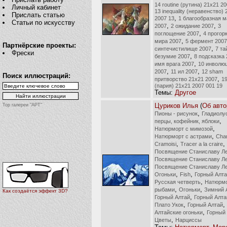
14 routine (рутина) 21х21 2
Личный кабинет
13 inequality (неравенство)
Прислать статью
,
2007 13
1 благообразная м
Статьи по искусству
,
,
2007
2 ожидание 2007
3
,
поглощение 2007
4 прогор
,
мира 2007
5 фермент 2007
Партнёрские проекты:
,
синтечистилище 2007
7 та
Фрески
,
безумие 2007
8 подсказка
,
имя врага 2007
10 инволю
,
,
2007
11 ил 2007
12 sham
Поиск иллюстраций:
,
притворство 21х21 2007
19
(пария) 21х21 2007 001 19
Темы:
Другое
Цуриков Илья
(
Об авто
Top галереи "АРТ"
,
Пионы - рисунок
Гладиолу
,
перцы, кофейник, яблоки
,
Натюрморт с мимозой
,
Натюрморт с астрами
Cha
,
,
Cramoisi
Tracer a la craire
Посвящение Станиславу Л
Посвящение Станиславу Л
Посвящение Станиславу Л
,
,
Огоньки
Fish
Горный Алт
,
Русская четверть
Натюрмо
,
,
рыбами
Огоньки
Зимний 
Как создаётся эффект 3D?
,
Горный Алтай
Горный Алта
,
,
Плато Укок
Горный Алтай
,
Алтайские огоньки
Горный
,
Цветы
Нарциссы