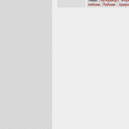
Темы:
Натюрморт
,
Мор
пейзаж
,
Пейзаж - прир