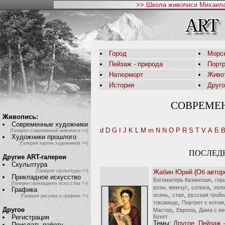
>> Школа живописи Михаила
Город
Морс
Пейзаж - природа
Порт
Натюрморт
Живо
История
Друг
СОВРЕМЕ
Живопись:
Современные художники
d
D
G
I
J
K
L
M
m
N
N
O
P
R
S
T
V
А
Б
(Галерея современной живописи >>)
Художники прошлого
(Галерея картин художников >>)
ПОСЛЕД
Другие ART-галереи
Скульптура
Жабин Юрий
(
Об автор
(Галерея скульптуры >>)
Прикладное искусство
,
Богоматерь Казанская
гор
(Галерея прикладного искусства >>)
,
,
розы, жемчуг
солоха
золо
Графика
,
,
осень
стая
русская тройк
(Галерея рисунка и графики >>)
,
токовище
Портрет с котом
,
,
Другое
Мастер
Европа
Дама с в
Букет
Регистрация
Темы:
Другое
,
Пейзаж -
Прислать работу