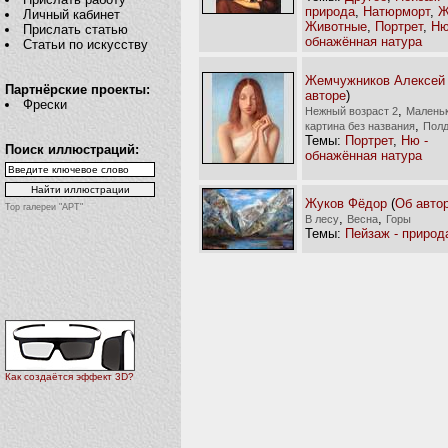
природа
,
Натюрморт
,
Ж
Личный кабинет
Животные
,
Портрет
,
Ню
Прислать статью
обнажённая натура
Статьи по искусству
Жемчужников Алексей
Партнёрские проекты:
авторе
)
Фрески
,
Нежный возраст 2
Малень
,
картина без названия
Пол
Темы:
Портрет
,
Ню -
Поиск иллюстраций:
обнажённая натура
Жуков Фёдор
(
Об авто
Top галереи "АРТ"
,
,
В лесу
Весна
Горы
Темы:
Пейзаж - природ
Как создаётся эффект 3D?