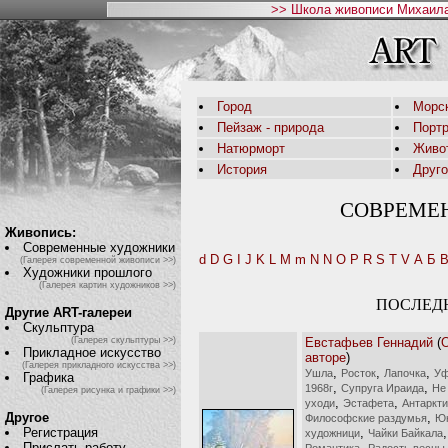
>> Школа живописи Михаила
Город
Морс
Пейзаж - природа
Порт
Натюрморт
Живо
История
Друг
СОВРЕМЕ
Живопись:
Современные художники
d
D
G
I
J
K
L
M
m
N
N
O
P
R
S
T
V
А
Б
(Галерея современной живописи >>)
Художники прошлого
(Галерея картин художников >>)
ПОСЛЕД
Другие ART-галереи
Скульптура
Евстафьев Геннадий
(
(Галерея скульптуры >>)
Прикладное искусство
авторе
)
(Галерея прикладного искусства >>)
,
,
,
Ушла
Росток
Лапочка
У
Графика
,
,
1968г
Супруга Ираида
Не
(Галерея рисунка и графики >>)
,
,
уходи
Эстафета
Антаркт
,
Другое
Философские раздумья
Ю
,
,
Регистрация
художници
Чайки Байкала
,
Прислать работу
Романтика
Радость весны