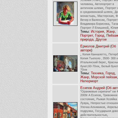
,
человека
Автопортрет в
,
античном шлеме
Портрет
,
в средневековой шляпе
До
,
,
монастырь
Мастерская
Ф
,
Вечер в Валенсии
Портрет
,
Владимира Борисюка
Тага
,
Портрет Л Епишиной
Юли
Темы:
История
,
Жанр
,
Портрет
,
Город
,
Пейзаж
природа
,
Другое
Ермолов Дмитрий
(
Об
авторе
)
,
,
Копия Канналетто
Петерб
Копия Тьеполо , 3500- 300 
,
Итальянский берег
Красны
,
букет,60-70хм
Белый букет
70хм
Темы:
Техника
,
Город
,
Жанр
,
Морской пейзаж
Натюрморт
Есипов Андрей
(
Об авт
"Оранжевые скрипачи" хм 
,
2009г А Есипов
Тревожное
,
состояние
Рыжая Хозяйка
,
Лувра
Непростые отношен
,
Улочка Алхимиков
Апрель
,
подружки
Государыня дов
,
действительностью