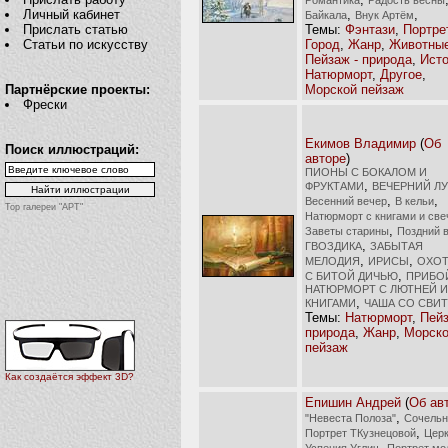
,
,
Личный кабинет
Байкала
Внук Артём
Темы:
Фэнтази
,
Портре
Прислать статью
Город
,
Жанр
,
Животны
Статьи по искусству
Пейзаж - природа
,
Ист
Натюрморт
,
Другое
,
Морской пейзаж
Партнёрские проекты:
Фрески
Екимов Владимир
(
Об
Поиск иллюстраций:
авторе
)
ПИОНЫ С БОКАЛОМ И
,
ФРУКТАМИ
ВЕЧЕРНИЙ Л
,
,
Весенний вечер
В кельи
Top галереи "АРТ"
Натюрморт с книгами и све
,
Заветы старины
Поздний 
,
ГВОЗДИКА
ЗАБЫТАЯ
,
,
МЕЛОДИЯ
ИРИСЫ
ОХОТ
,
С БИТОЙ ДИЧЬЮ
ПРИБО
НАТЮРМОРТ С ЛЮТНЕЙ И
,
КНИГАМИ
ЧАША СО СВИ
Темы:
Натюрморт
,
Пейз
природа
,
Жанр
,
Морск
пейзаж
Как создаётся эффект 3D?
Епишин Андрей
(
Об ав
,
"Невеста Полоза"
Сочельн
,
Портрет ТКузнецовой
Цер
,
Успения Углич
Портрет мо