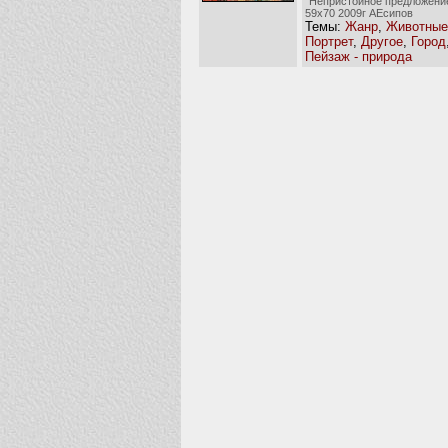
"Непристойное предложени
59х70 2009г АЕсипов
Темы:
Жанр
,
Животные
Портрет
,
Другое
,
Город
Пейзаж - природа