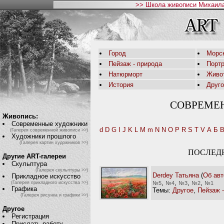
>> Школа живописи Михаила
Город
Морс
Пейзаж - природа
Порт
Натюрморт
Живо
История
Друг
СОВРЕМЕ
Живопись:
Современные художники
d
D
G
I
J
K
L
M
m
N
N
O
P
R
S
T
V
А
Б
(Галерея современной живописи >>)
Художники прошлого
(Галерея картин художников >>)
ПОСЛЕД
Другие ART-галереи
Скульптура
(Галерея скульптуры >>)
Derdey Татьяна
(
Об авт
Прикладное искусство
,
,
,
,
№5
№4
№3
№2
№1
(Галерея прикладного искусства >>)
Графика
Темы:
Другое
,
Пейзаж 
(Галерея рисунка и графики >>)
Другое
Регистрация
Прислать работу