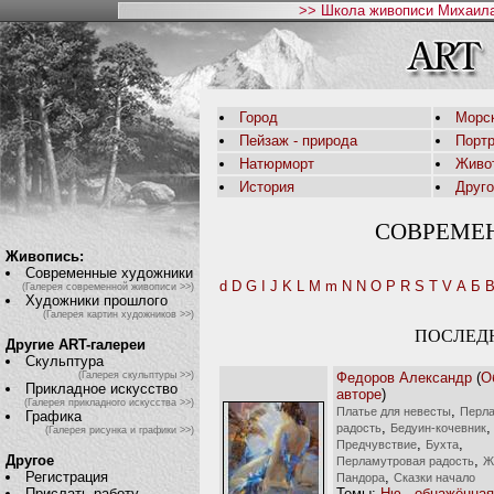
>> Школа живописи Михаила
Город
Морс
Пейзаж - природа
Порт
Натюрморт
Живо
История
Друг
СОВРЕМЕ
Живопись:
Современные художники
d
D
G
I
J
K
L
M
m
N
N
O
P
R
S
T
V
А
Б
(Галерея современной живописи >>)
Художники прошлого
(Галерея картин художников >>)
ПОСЛЕД
Другие ART-галереи
Скульптура
Федоров Александр
(
О
(Галерея скульптуры >>)
Прикладное искусство
авторе
)
(Галерея прикладного искусства >>)
,
Платье для невесты
Перл
Графика
,
,
радость
Бедуин-кочевник
(Галерея рисунка и графики >>)
,
,
Предчувствие
Бухта
,
Другое
Перламутровая радость
Ж
,
Регистрация
Пандора
Сказки начало
Темы:
Ню - обнажённая
Прислать работу