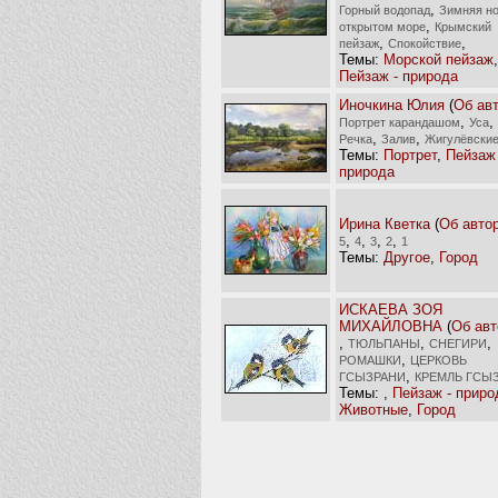
,
Горный водопад
Зимняя н
,
открытом море
Крымский
,
,
пейзаж
Спокойствие
Темы:
Морской пейзаж
,
Пейзаж - природа
Иночкина Юлия
(
Об ав
,
,
Портрет карандашом
Уса
,
,
Речка
Залив
Жигулёвские
Темы:
Портрет
,
Пейзаж 
природа
Ирина Кветка
(
Об авто
,
,
,
,
5
4
3
2
1
Темы:
Другое
,
Город
ИСКАЕВА ЗОЯ
МИХАЙЛОВНА
(
Об авт
,
,
,
ТЮЛЬПАНЫ
СНЕГИРИ
,
РОМАШКИ
ЦЕРКОВЬ
,
ГСЫЗРАНИ
КРЕМЛЬ ГСЫ
Темы:
,
Пейзаж - приро
Животные
,
Город