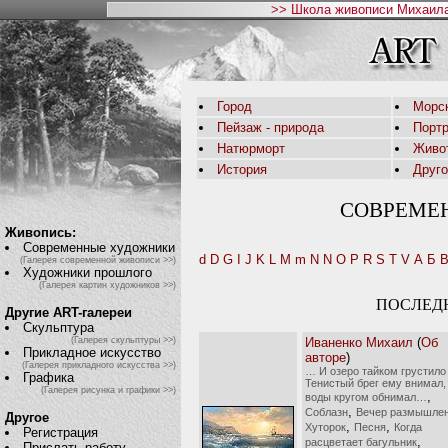
>> Школа живописи Михаила
Город
Морс
Пейзаж - природа
Порт
Натюрморт
Живо
История
Друг
СОВРЕМЕ
Живопись:
Современные художники
d
D
G
I
J
K
L
M
m
N
N
O
P
R
S
T
V
А
Б
(Галерея современной живописи >>)
Художники прошлого
(Галерея картин художников >>)
ПОСЛЕД
Другие ART-галереи
Скульптура
Иваненко Михаил
(
Об
(Галерея скульптуры >>)
Прикладное искусство
авторе
)
(Галерея прикладного искусства >>)
… И озеро тайком грустило
Графика
Тенистый брег ему внимал,
(Галерея рисунка и графики >>)
,
воды кругом обнимал…
,
Соблазн
Вечер размышле
Другое
,
,
Хуторок
Песня
Когда
Регистрация
,
расцветает багульник
Прислать работу