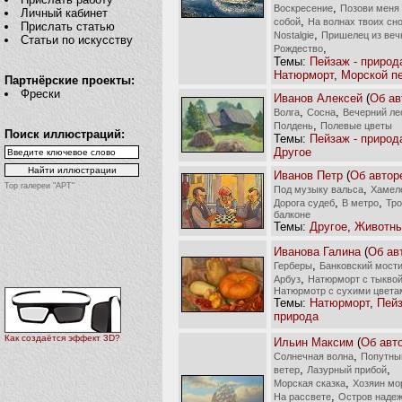
,
Воскресение
Позови меня
Личный кабинет
,
собой
На волнах твоих сн
Прислать статью
,
Nostalgie
Пришелец из веч
Статьи по искусству
,
Рождество
Темы:
Пейзаж - природ
Натюрморт
,
Морской п
Партнёрские проекты:
Фрески
Иванов Алексей
(
Об ав
,
,
Волга
Сосна
Вечерний ле
,
Полдень
Полевые цветы
Поиск иллюстраций:
Темы:
Пейзаж - природ
Другое
Иванов Петр
(
Об автор
Top галереи "АРТ"
,
Под музыку вальса
Хамел
,
,
Дорога судеб
В метро
Тро
балконе
Темы:
Другое
,
Животн
Иванова Галина
(
Об ав
,
Герберы
Банковский мост
,
Арбуз
Натюрморт с тыкво
Натюрмотр с сухими цвета
Темы:
Натюрморт
,
Пейз
природа
Как создаётся эффект 3D?
Ильин Максим
(
Об авт
,
Солнечная волна
Попутны
,
,
ветер
Лазурный прибой
,
Морская сказка
Хозяин мо
,
На рассвете
Остров наде