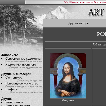
>> Школа живописи Михаила
Другие авторы
РОЖ
Об авт
Живопись:
Современные художники
(Галерея современной живописи >>)
Художники прошлого
(Галерея картин художников >>)
Другие ART-галереи
Скульптура
(Галерея скульптуры >>)
Прикладное искусство
(Галерея прикладного искусства >>)
Графика
(Галерея рисунка и графики >>)
Другое
Мадонна
Регистрация
Прислать работу