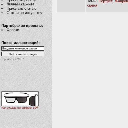
Темы:
Портрет
,
Жанров
Личный кабинет
сцена
Прислать статью
Статьи по искусству
Партнёрские проекты:
Фрески
Поиск иллюстраций:
Top галереи "АРТ"
Как создаётся эффект 3D?