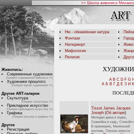
>> Школа живописи Михаила
Ню - обнажённая натура
Пейза
Фэнтази
Горо
Натюрморт
Живо
Мифология
Жанр
Религия
Друг
ХУДОЖНИ
Живопись:
Современные художники
(Галерея современной живописи >>)
A
B
C
D
F
G
Художники прошлого
А
Б
В
Г
Д
Е
З
И
(Галерея картин художников >>)
ПОСЛЕД
Другие ART-галереи
Скульптура
(Галерея скульптуры >>)
Прикладное искусство
Tissot James Jacques
(Галерея прикладного искусства >>)
Joseph
(
Об авторе
)
Графика
,
(Галерея рисунка и графики >>)
Молодая дама в лодке
,
Скамейка в саду
Спокойст
Другое
,
В оранжерее
Маленький
Регистрация
,
охотник
Плохие новости
Прислать работу